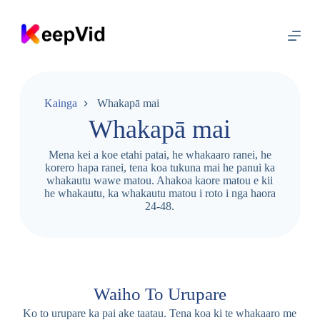
T
ī
p
o
k
a
k
i
Kainga
Whakapā mai
t
Whakapā mai
e
i
h
Mena kei a koe etahi patai, he whakaaro ranei, he
i
korero hapa ranei, tena koa tukuna mai he panui ka
r
whakautu wawe matou. Ahakoa kaore matou e kii
a
he whakautu, ka whakautu matou i roto i nga haora
n
24-48.
g
i
Waiho To Urupare
Ko to urupare ka pai ake taatau. Tena koa ki te whakaaro me