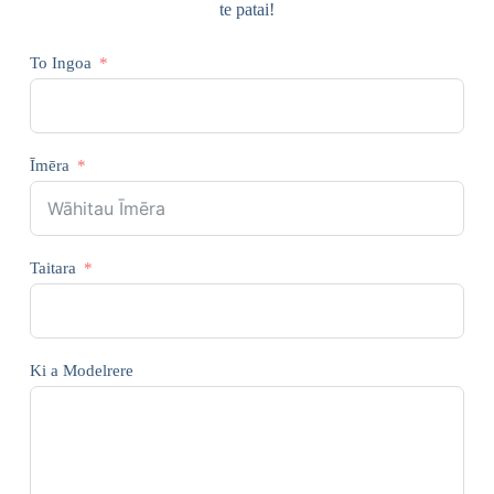
te patai!
To Ingoa
Īmēra
Taitara
Ki a Modelrere