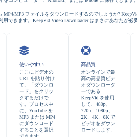
オをコンピューター、Android、または iPhone に保存できます
mpert から MP4/MP3 ファイルをダウンロードするのでしょうか? Keep
きます。KeepVid Video Downloader はまさにあな
使いやすい
高品質
ここにビデオの
オンラインで最
URL を貼り付け
高の高品質ビデ
て、「ダウンロ
オダウンローダ
ード」をクリッ
ーである
クするだけで
KeepVid を使用
す。プロセス中
して、480p、
に、YouTube を
720p、1080p、
MP3 または MP4
2K、4K、8K で
にダウンロード
ビデオをダウン
することを選択
ロードします。
できます。