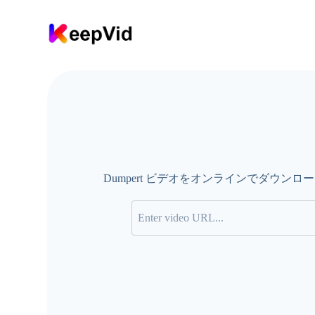
コ
ン
テ
ン
ツ
に
ス
キ
ッ
プ
Dumpert ビデオをオンラインでダウンロード