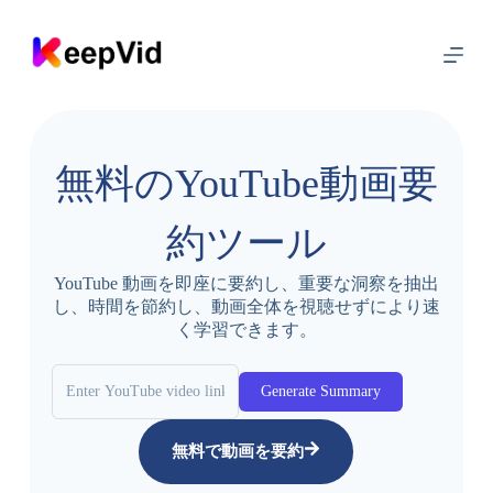
コ
ン
テ
ン
ツ
に
ス
無料のYouTube動画要
キ
ッ
プ
約ツール
YouTube 動画を即座に要約し、重要な洞察を抽出
し、時間を節約し、動画全体を視聴せずにより速
く学習できます。
Generate Summary
無料で動画を要約