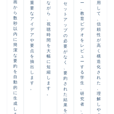
画
重
な
ー
用
セ
か
要
が
、
し
ッ
ら
な
ら
教
て
ト
数
ア
、
育
、
ア
秒
イ
視
ビ
信
ッ
以
デ
聴
デ
頼
プ
内
ア
時
オ
性
の
に
や
間
を
が
必
簡
要
を
レ
高
要
潔
点
大
ビ
く
が
な
を
幅
ュ
構
な
要
抽
に
ー
造
く
約
出
短
す
化
、
を
し
縮
る
さ
要
自
ま
し
学
れ
約
動
す
ま
生
た
さ
的
。
す
、
、
れ
に
。
研
理
た
生
究
解
結
成
者
し
果
し
、
や
を