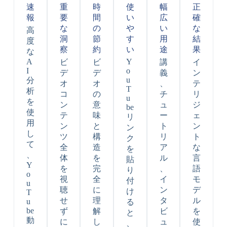
速
重
時
使
幅
正
報
要
間
い
広
確
な
の
や
い
な
高
洞
節
す
用
結
度
察
約
い
途
果
な
A
Y
ビ
ビ
講
イ
I
o
デ
デ
義
ン
u
分
オ
オ
、
テ
T
析
コ
の
チ
リ
u
を
ン
意
ュ
ジ
be
使
テ
味
ー
ェ
リ
用
ン
と
ト
ン
ン
し
ツ
構
リ
ト
ク
て
全
造
ア
な
を
、
体
を
ル
言
貼
Y
を
完
、
語
り
o
視
全
イ
モ
付
u
聴
に
ン
デ
け
T
せ
理
タ
ル
u
る
be
ず
解
ビ
を
と
動
に
し
ュ
使
、