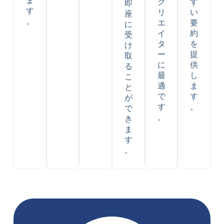
ま
ク
す
即
す
リ
い
座
。
エ
要
に
イ
約
受
タ
を
け
ー
提
取
に
供
る
最
し
こ
適
ま
と
で
す
が
す
。
で
。
き
ま
す
。