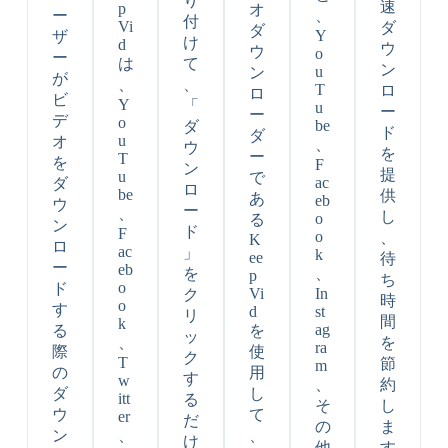
り
速
p
オ
ー
、
付
Vi
ダ
ダ
Y
ザ
け
d
ウ
ウ
o
ー
は
て
ン
u
ン
が
、
、
T
ロ
ロ
ビ
Y
「
u
ー
ー
デ
o
be
ダ
ド
ダ
u
オ
、
ウ
を
ー
T
を
F
ン
提
u
で
ac
ダ
ロ
be
供
あ
eb
ウ
ー
、
し
o
る
ン
ド
F
o
、
K
ロ
ac
」
k
ee
待
ー
eb
を
、
p
ち
o
ド
Vi
In
ク
時
o
す
d
st
リ
間
k
ag
る
を
ッ
、
を
ra
際
使
ク
T
節
m
の
用
す
w
、
約
ダ
し
itt
る
そ
し
ウ
て
er
だ
の
ま
ン
、
、
け
他
す