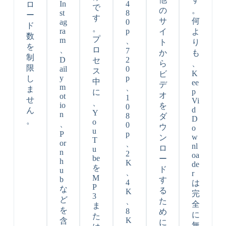
In
4
ロ
で
の
。
st
8
ー
す
サ
何
ag
0
ド
。
ra
p
イ
よ
数
プ
m
、
ト
り
を
、
ロ
7
か
も
制
D
2
セ
ら
、
限
ail
0
ス
K
ビ
y
p
し
中
ee
デ
m
、
ま
p
に
オ
ot
1
せ
Vi
、
io
を
0
d
ん
Y
n
8
ダ
D
。
o
、
0
ウ
o
u
P
p
w
ン
T
or
、
nl
ロ
u
n
2
oa
be
ー
h
K
de
を
ド
u
、
r
M
b
す
4
は
P
な
る
K
完
3
ど
、
た
全
ま
を
8
め
に
た
K
含
に
無