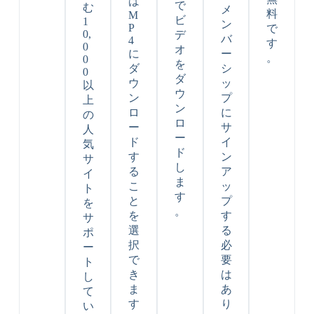
は
で
む
メ
料
M
ビ
1
ン
P
で
0,
デ
バ
4
す
0
オ
に
ー
。
0
を
ダ
シ
0
ダ
ウ
ッ
以
ウ
ン
プ
上
ン
ロ
に
の
ロ
ー
サ
人
ー
ド
イ
気
ド
す
ン
サ
し
る
ア
イ
ま
こ
ッ
ト
す
と
プ
を
。
を
す
サ
選
る
ポ
択
必
ー
で
要
ト
き
は
し
ま
あ
て
す
り
い