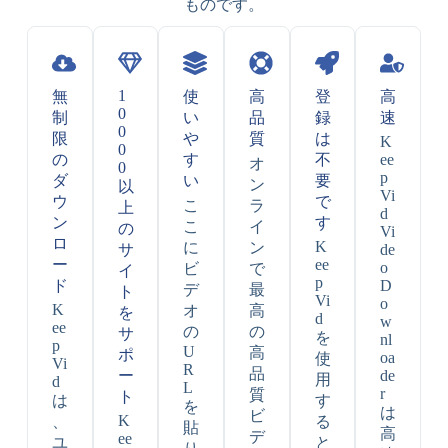
ものです。
1
無
使
高
登
高
0
制
い
品
録
速
0
限
や
質
は
K
0
の
す
不
ee
オ
0
p
ダ
い
要
ン
以
Vi
ウ
で
こ
ラ
上
d
ン
す
こ
イ
の
Vi
ロ
K
に
ン
サ
de
ー
ee
o
ビ
で
イ
p
ド
D
デ
最
ト
Vi
o
K
オ
高
を
d
w
ee
の
の
サ
を
nl
p
U
高
ポ
oa
使
Vi
R
品
ー
de
用
d
L
r
質
ト
は
す
を
は
ビ
K
、
る
貼
高
デ
ee
ユ
と