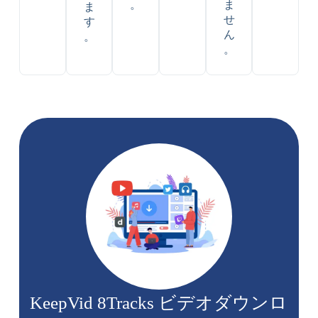
。
ま
ま
せ
す
ん
。
。
KeepVid 8Tracks ビデオダウンロ