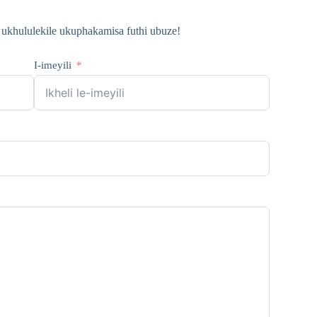
ukhululekile ukuphakamisa futhi ubuze!
I-imeyili