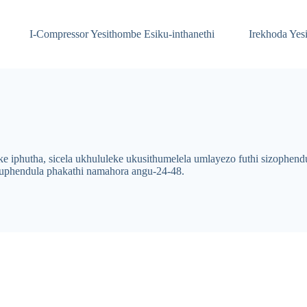
I-Compressor Yesithombe Esiku-inthanethi
Irekhoda Yesi
 iphutha, sicela ukhululeke ukusithumelela umlayezo futhi sizophe
kuphendula phakathi namahora angu-24-48.