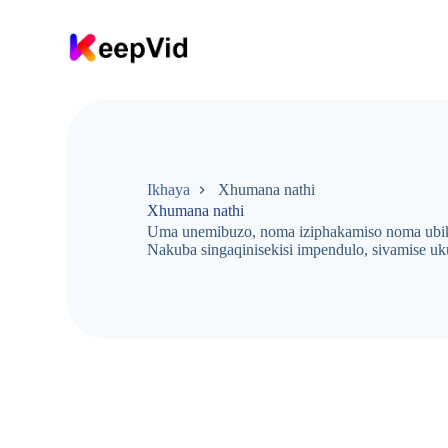
Y
e
q
a
o
k
u
q
u
k
Ikhaya
Xhumana nathi
e
Xhumana nathi
t
Uma unemibuzo, noma iziphakamiso noma ubike
h
Nakuba singaqinisekisi impendulo, sivamise u
w
e