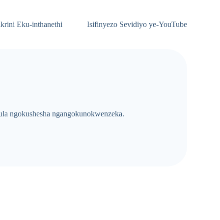
krini Eku-inthanethi
Isifinyezo Sevidiyo ye-YouTube
ndula ngokushesha ngangokunokwenzeka.