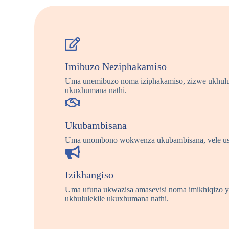
Imibuzo Neziphakamiso
Uma unemibuzo noma iziphakamiso, zizwe ukhulu
ukuxhumana nathi.
Ukubambisana
Uma unombono wokwenza ukubambisana, vele us
Izikhangiso
Uma ufuna ukwazisa amasevisi noma imikhiqizo y
ukhululekile ukuxhumana nathi.