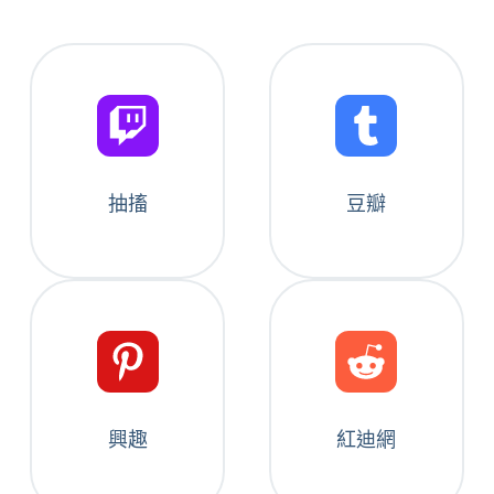
抽搐
豆瓣
興趣
紅迪網