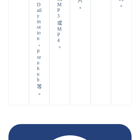
片
D
M
。
。
ail
P
y
3
m
或
ot
M
io
P
n
4
、
。
P
or
n
h
u
b
等
。