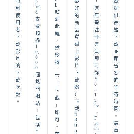
限
最
，
器
p
L
Vi
制
好
您
提
貼
d
使
的
無
供
支
到
用
高
需
高
援
此
者
品
註
速
超
處
下
質
冊
下
過
，
載
線
會
載
1
然
影
上
員
並
0,
後
0
片
影
即
節
按
0
的
片
可
省
0
一
下
下
從
您
個
下
Y
載
載
的
熱
「
o
次
器
等
門
u
下
數
）
待
T
網
載
u
。
下
時
站
」
be
載
間
，
即
、
4
。
包
F
可
8
最
ac
括
0
。
eb
重
Y
p
在