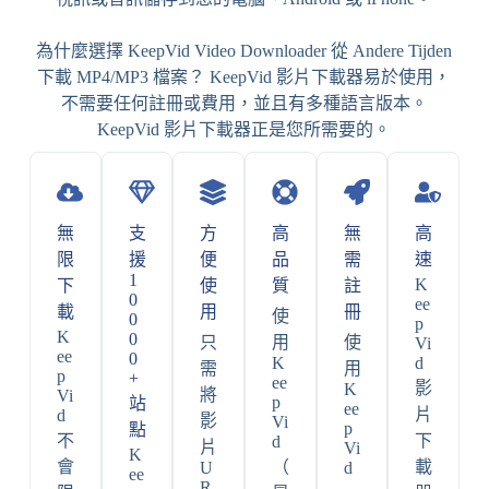
為什麼選擇 KeepVid Video Downloader 從 Andere Tijden
下載 MP4/MP3 檔案？ KeepVid 影片下載器易於使用，
不需要任何註冊或費用，並且有多種語言版本。
KeepVid 影片下載器正是您所需要的。
無
支
方
高
無
高
限
援
便
品
需
速
1
K
下
使
質
註
0
ee
載
用
冊
使
0
p
K
0
只
用
使
Vi
ee
0
K
d
需
用
p
+
ee
影
K
將
Vi
p
站
ee
片
d
影
Vi
p
點
不
下
d
片
Vi
K
會
（
載
U
d
ee
R