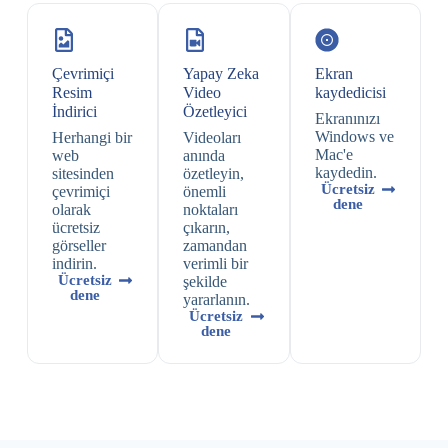
Çevrimiçi
Yapay Zeka
Ekran
Resim
Video
kaydedicisi
İndirici
Özetleyici
Ekranınızı
Windows ve
Herhangi bir
Videoları
Mac'e
web
anında
kaydedin.
sitesinden
özetleyin,
Ücretsiz
çevrimiçi
önemli
dene
olarak
noktaları
ücretsiz
çıkarın,
görseller
zamandan
indirin.
verimli bir
Ücretsiz
şekilde
dene
yararlanın.
Ücretsiz
dene