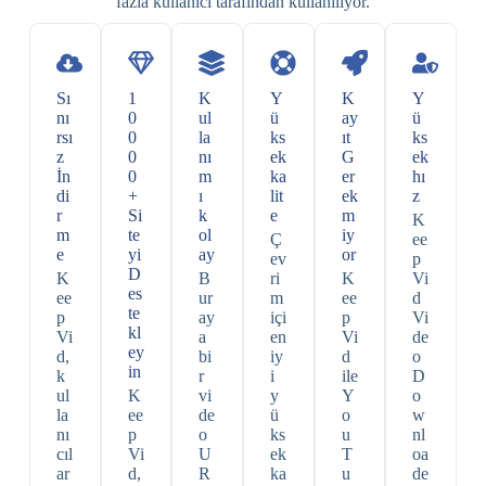
fazla kullanıcı tarafından kullanılıyor.
Sı
1
K
Y
K
Y
nı
0
ul
ü
ay
ü
rsı
0
la
ks
ıt
ks
z
0
nı
ek
G
ek
İn
0
m
ka
er
hı
di
+
ı
lit
ek
z
r
Si
k
e
m
K
m
te
ol
iy
Ç
ee
e
yi
ay
or
ev
p
D
K
B
ri
K
Vi
es
ee
ur
m
ee
d
te
p
ay
içi
p
Vi
kl
Vi
a
en
Vi
de
ey
d,
bi
iy
d
o
in
k
r
i
ile
D
ul
K
vi
y
Y
o
la
ee
de
ü
o
w
nı
p
o
ks
u
nl
cıl
Vi
U
ek
T
oa
ar
d,
R
ka
u
de