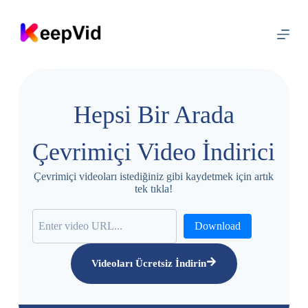
İ
ç
e
r
i
ğ
e
a
Hepsi Bir Arada
t
l
a
Çevrimiçi Video İndirici
Çevrimiçi videoları istediğiniz gibi kaydetmek için artık
tek tıkla!
Download
Videoları Ücretsiz İndirin