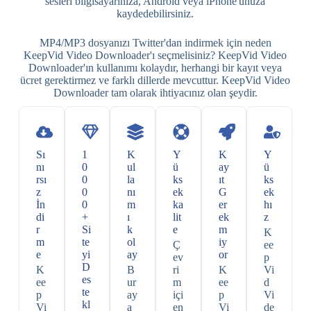
sesleri bilgisayarınıza, Android veya iPhone'unuza
kaydedebilirsiniz.
MP4/MP3 dosyanızı Twitter'dan indirmek için neden
KeepVid Video Downloader'ı seçmelisiniz? KeepVid Video
Downloader'ın kullanımı kolaydır, herhangi bir kayıt veya
ücret gerektirmez ve farklı dillerde mevcuttur. KeepVid Video
Downloader tam olarak ihtiyacınız olan şeydir.
Sı
1
K
Y
K
Y
nı
0
ul
ü
ay
ü
rsı
0
la
ks
ıt
ks
z
0
nı
ek
G
ek
İn
0
m
ka
er
hı
di
+
ı
lit
ek
z
r
Si
k
e
m
K
m
te
ol
iy
Ç
ee
e
yi
ay
or
ev
p
D
K
B
ri
K
Vi
es
ee
ur
m
ee
d
te
p
ay
içi
p
Vi
kl
Vi
a
en
Vi
de