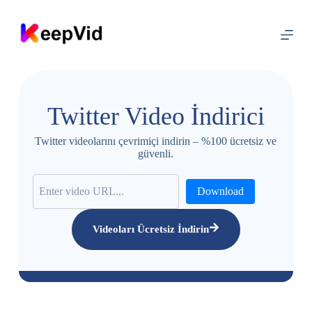
İ
ç
e
r
i
ğ
e
a
Twitter Video İndirici
t
l
a
Twitter videolarını çevrimiçi indirin – %100 ücretsiz ve
güvenli.
Download
Videoları Ücretsiz İndirin