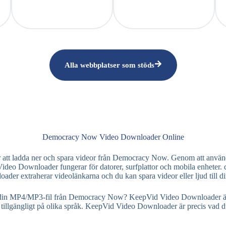
Alla webbplatser som stöds
Democracy Now Video Downloader Online
ör att ladda ner och spara videor från Democracy Now. Genom att anvä
 Video Downloader fungerar för datorer, surfplattor och mobila enheter. 
er extraherar videolänkarna och du kan spara videor eller ljud till din
din MP4/MP3-fil från Democracy Now? KeepVid Video Downloader är lätt 
 tillgängligt på olika språk. KeepVid Video Downloader är precis vad 