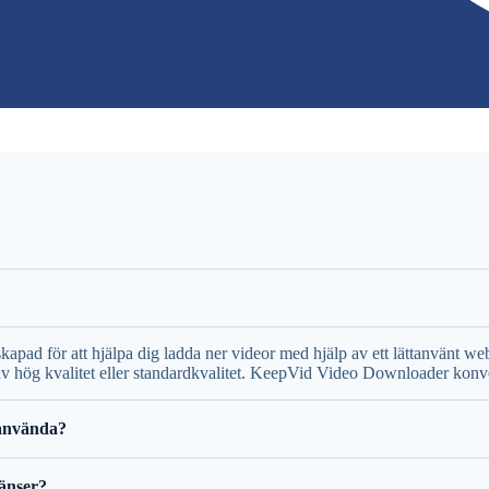
pad för att hjälpa dig ladda ner videor med hjälp av ett lättanvänt w
v hög kvalitet eller standardkvalitet. KeepVid Video Downloader konvert
använda?
änser?