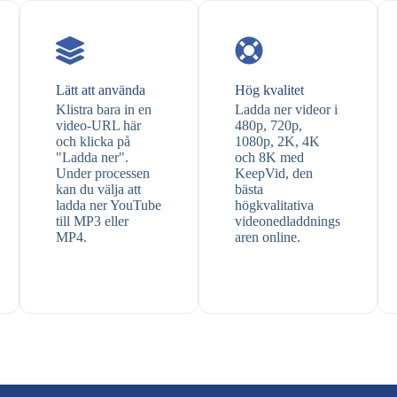
Lätt att använda
Hög kvalitet
Klistra bara in en
Ladda ner videor i
video-URL här
480p, 720p,
och klicka på
1080p, 2K, 4K
"Ladda ner".
och 8K med
Under processen
KeepVid, den
kan du välja att
bästa
ladda ner YouTube
högkvalitativa
till MP3 eller
videonedladdnings
MP4.
aren online.