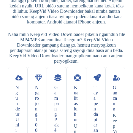
dianggo pikeun komputer, tablet, sareng alat sélulér. Anjeun
kedah nyalin URL pidéo sareng nempelkeun kana kotak téks
di luhur. KeepVid Video Downloader bakal nimba tautan
pidéo sareng anjeun tiasa nyimpen pidéo atanapi audio kana
komputer, Android atanapi iPhone anjeun.
Naha milih KeepVid Video Downloader pikeun ngaunduh file
MP4/MP3 anjeun tina Telegram? KeepVid Video
Downloader gampang dianggo, henteu meryogikeun
pendaptaran atanapi biaya sareng sayogi dina basa anu béda.
KeepVid Video Downloader mangrupikeun naon anu anjeun
peryogikeun.
N
N
G
K
T
G
g
ga
a
ua
ay
an
u
ro
m
lit
a
ca
n
jo
pa
as
pe
n
de
n
n
lu
n
g
ur
g
g
h
da
K
U
1
P
ur
pt
ee
nl
0
ak
ar
U
p
i
0
é
an
n
Vi