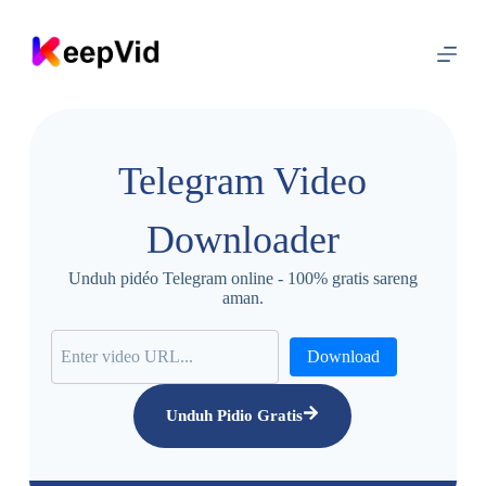
L
u
n
c
a
t
k
a
Telegram Video
e
u
s
Downloader
i
Unduh pidéo Telegram online - 100% gratis sareng
aman.
Download
Unduh Pidio Gratis