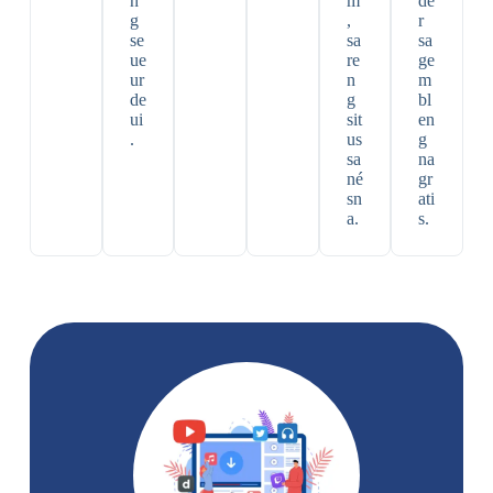
n
m
de
g
,
r
se
sa
sa
ue
re
ge
ur
n
m
de
g
bl
ui
sit
en
.
us
g
sa
na
né
gr
sn
ati
a.
s.