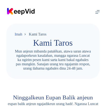
L
u
n
c
a
t
k
a
Imah
Kami Taros
e
Kami Taros
u
s
i
Mun anjeun mibanda patalékan, atawa saran atawa
ngalaporkeun kasalahan, mangga ngarasa Luncat
ka ngirim pesen kami sarta kami bakal ngabales
pas mungkin. Sanajan urang teu ngajamin respon,
urang ilaharna ngabales dina 24-48 jam.
Ninggalkeun Eupan Balik anjeun
eupan balik anjeun ngajadikeun urang hadé. Ngarasa Luncat