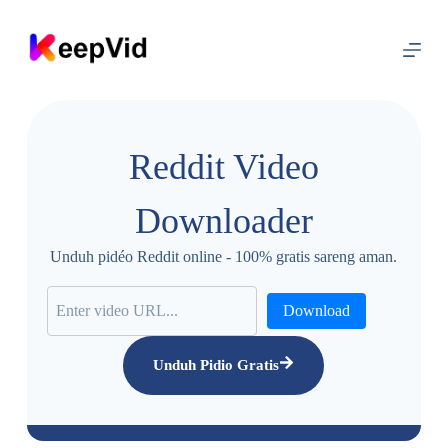
L
u
n
c
a
t
k
a
Reddit Video
e
u
s
Downloader
i
Unduh pidéo Reddit online - 100% gratis sareng aman.
Download
Unduh Pidio Gratis