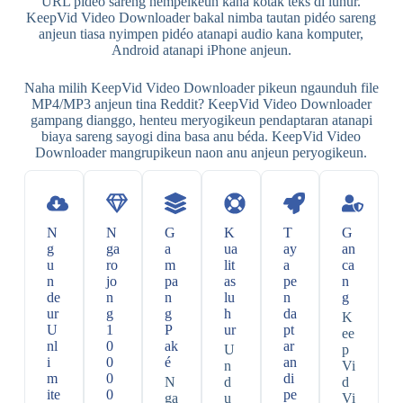
URL pidéo sareng nempelkeun kana kotak téks di luhur.
KeepVid Video Downloader bakal nimba tautan pidéo sareng
anjeun tiasa nyimpen pidéo atanapi audio kana komputer,
Android atanapi iPhone anjeun.
Naha milih KeepVid Video Downloader pikeun ngaunduh file
MP4/MP3 anjeun tina Reddit? KeepVid Video Downloader
gampang dianggo, henteu meryogikeun pendaptaran atanapi
biaya sareng sayogi dina basa anu béda. KeepVid Video
Downloader mangrupikeun naon anu anjeun peryogikeun.
N
N
G
K
T
G
g
ga
a
ua
ay
an
u
ro
m
lit
a
ca
n
jo
pa
as
pe
n
de
n
n
lu
n
g
ur
g
g
h
da
K
U
1
P
ur
pt
ee
nl
0
ak
ar
U
p
i
0
é
an
n
Vi
m
0
di
N
d
d
ite
0
pe
ga
u
Vi