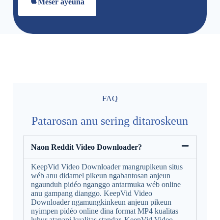
Mésér ayeuna
FAQ
Patarosan anu sering ditaroskeun
Naon Reddit Video Downloader?
KeepVid Video Downloader mangrupikeun situs
wéb anu didamel pikeun ngabantosan anjeun
ngaunduh pidéo nganggo antarmuka wéb online
anu gampang dianggo. KeepVid Video
Downloader ngamungkinkeun anjeun pikeun
nyimpen pidéo online dina format MP4 kualitas
luhur atanapi kualitas standar. KeepVid Video