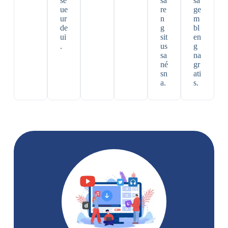
se
sa
sa
ue
re
ge
ur
n
m
de
g
bl
ui
sit
en
.
us
g
sa
na
né
gr
sn
ati
a.
s.