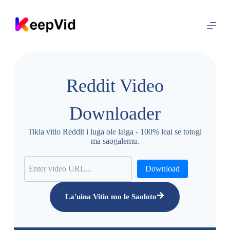
F
a
'
a
s
o
l
o
Reddit Video
i
l
e
Downloader
a
n
o
Tikia vitio Reddit i luga ole laiga - 100% leai se totogi
t
ma saogalemu.
u
s
i
Download
La'uina Vitio mo le Saoloto