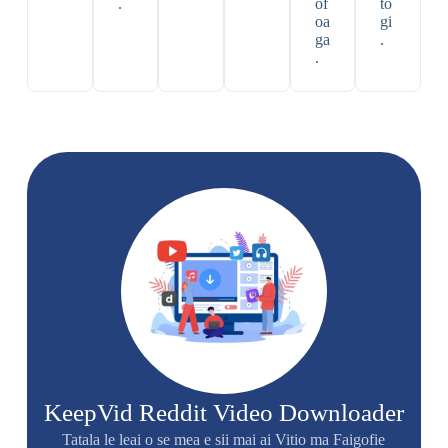
.
of
to
oa
gi
ga
.
.
KeepVid Reddit Video Downloader
Tatala le leai o se mea e sii mai ai Vitio ma Faigofie