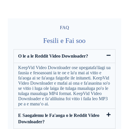
FAQ
Fesili e Fai soo
O le a le Reddit Video Downloader?
KeepVid Video Downloader ose upegatafa'ilagi ua
fausia e fesoasoani ia te oe e la'u mai ai vitio e
fa'aoga ai se fa'aoga faigofie ile initaneti. KeepVid
Video Downloader e mafai ai ona e fa'asaoina so'o
se vitio i luga ole laiga ile tulaga maualuga po'o le
tulaga maualuga MP4 format. KeepVid Video
Downloader e faʻaliliuina foi vitio i faila leo MP3
pe a e manaʻo ai.
E Saogalemu le Fa'aoga o le Reddit Video
Downloader?