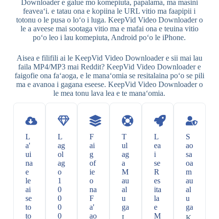
Downloader e galue mo komepiuta, papalama, ma masini
feaveaʻi. e tatau ona e kopiina le URL vitio ma faapipii i
totonu o le pusa o loʻo i luga. KeepVid Video Downloader o
le a aveese mai sootaga vitio ma e mafai ona e teuina vitio
poʻo leo i lau komepiuta, Android poʻo le iPhone.
Aisea e filifili ai le KeepVid Video Downloader e sii mai lau
faila MP4/MP3 mai Reddit? KeepVid Video Downloader e
faigofie ona faʻaoga, e le manaʻomia se resitalaina poʻo se pili
ma e avanoa i gagana eseese. KeepVid Video Downloader o
le mea tonu lava lea e te manaʻomia.
L
L
F
T
L
S
a'
ag
ai
ul
ea
ao
ui
ol
g
ag
i
sa
na
ag
of
a
se
oa
e
o
ie
M
R
m
le
1
o
au
es
au
ai
0
na
al
ita
al
se
0
F
u
la
u
to
0
a'
ga
e
ga
to
0
ao
M
L
K