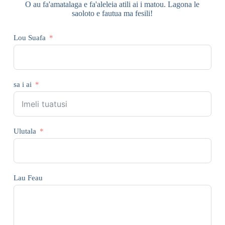
O au fa'amatalaga e fa'aleleia atili ai i matou. Lagona le
saoloto e fautua ma fesili!
Lou Suafa
sa i ai
Ulutala
Lau Feau