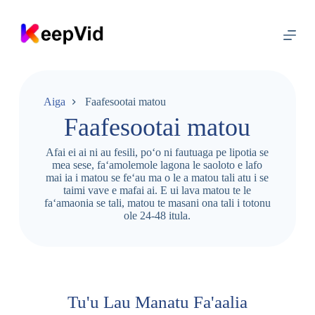
F
a
'
a
s
o
l
o
Aiga
Faafesootai matou
i
Faafesootai matou
l
e
a
Afai ei ai ni au fesili, poʻo ni fautuaga pe lipotia se
n
mea sese, faʻamolemole lagona le saoloto e lafo
o
mai ia i matou se feʻau ma o le a matou tali atu i se
t
taimi vave e mafai ai. E ui lava matou te le
u
faʻamaonia se tali, matou te masani ona tali i totonu
s
ole 24-48 itula.
i
Tu'u Lau Manatu Fa'aalia