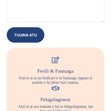
TUUINA ATU
Fesili & Fautuaga
Afai ei ai ni au fesili poʻo ni fautuaga, lagona le
saoloto e faʻafesoʻotaʻi matou.
Felagolagomai
Afai ei ai sou manatu e fai se felagolagomai, tau
lava ina faailoa mai.