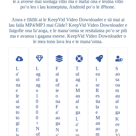
le a aveese mai sootaga vitio ma e mafai ona e teuina vitio
poʻo leo i lau komepiuta, Android poʻo le iPhone.
Aisea e filifili ai le KeepVid Video Downloader e sii mai ai
lau faila MP4/MP3 mai Glide? KeepVid Video Downloader e
faigofie ona faʻaoga, e le manaʻomia se resitalaina poʻo se pili
ma e avanoa i gagana eseese. KeepVid Video Downloader o
le mea tonu lava lea e te manaʻomia.
L
L
F
T
L
S
a'
ag
ai
ul
ea
ao
ui
ol
g
ag
i
sa
na
ag
of
a
se
oa
e
o
ie
M
R
m
le
1
o
au
es
au
ai
0
na
al
ita
al
se
0
F
u
la
u
to
0
a'
ga
e
ga
to
0
ao
M
L
K
gi
+
ga
an
a'
ee
N
ao
E
N
u
p
of
m
le
a'
m
Vi