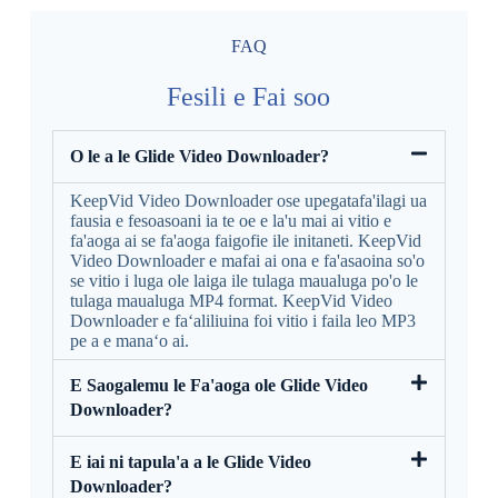
FAQ
Fesili e Fai soo
O le a le Glide Video Downloader?
KeepVid Video Downloader ose upegatafa'ilagi ua
fausia e fesoasoani ia te oe e la'u mai ai vitio e
fa'aoga ai se fa'aoga faigofie ile initaneti. KeepVid
Video Downloader e mafai ai ona e fa'asaoina so'o
se vitio i luga ole laiga ile tulaga maualuga po'o le
tulaga maualuga MP4 format. KeepVid Video
Downloader e faʻaliliuina foi vitio i faila leo MP3
pe a e manaʻo ai.
E Saogalemu le Fa'aoga ole Glide Video
Downloader?
E iai ni tapula'a a le Glide Video
Downloader?