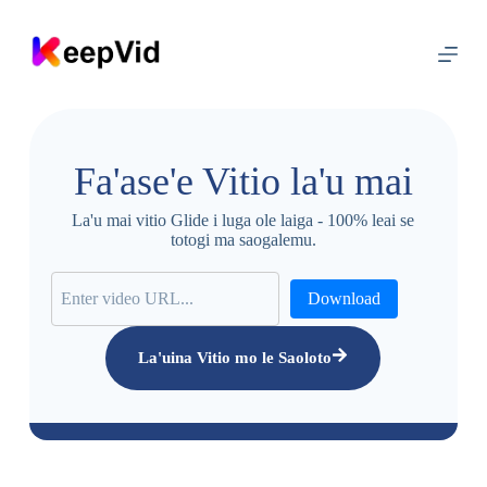
F
a
'
a
s
o
l
o
Fa'ase'e Vitio la'u mai
i
l
e
La'u mai vitio Glide i luga ole laiga - 100% leai se
a
totogi ma saogalemu.
n
o
t
Download
u
s
i
La'uina Vitio mo le Saoloto