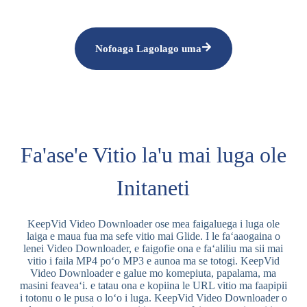
Nofoaga Lagolago uma
Fa'ase'e Vitio la'u mai luga ole
Initaneti
KeepVid Video Downloader ose mea faigaluega i luga ole
laiga e maua fua ma sefe vitio mai Glide. I le faʻaaogaina o
lenei Video Downloader, e faigofie ona e faʻaliliu ma sii mai
vitio i faila MP4 poʻo MP3 e aunoa ma se totogi. KeepVid
Video Downloader e galue mo komepiuta, papalama, ma
masini feaveaʻi. e tatau ona e kopiina le URL vitio ma faapipii
i totonu o le pusa o loʻo i luga. KeepVid Video Downloader o