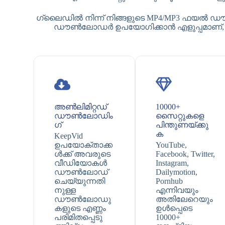
ഗ്ലൈഡിൽ നിന്ന് നിങ്ങളുടെ MP4/MP3 ഫയൽ ഡ
ഡൗൺലോഡർ ഉപയോഗിക്കാൻ എളുപ്പമാണ്, ഇത
അൺലിമിറ്റഡ്
10000+
ഡൗൺലോഡിം
സൈറ്റുകളെ
ഗ്
പിന്തുണയ്ക്കു
ക
KeepVid
ഉപയോക്താക്ക
YouTube,
ൾക്ക് അവരുടെ
Facebook, Twitter,
വീഡിയോകൾ
Instagram,
ഡൗൺലോഡ്
Dailymotion,
ചെയ്യുന്നതി
Pornhub
നുള്ള
എന്നിവയും
ഡൗൺലോഡു
അതിലേറെയും
കളുടെ എണ്ണം
ഉൾപ്പെടെ
പരിമിതപ്പെടു
10000+