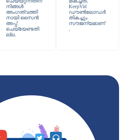
ചെയ്യുന്നതിന്
മികച്ചത്,
നിങ്ങൾ
KeepVid
അംഗത്വത്തി
ഡൗൺലോഡർ
നായി സൈൻ
തികച്ചും
അപ്പ്
സൗജന്യമാണ്
ചെയ്യേണ്ടതി
.
ല്ല.