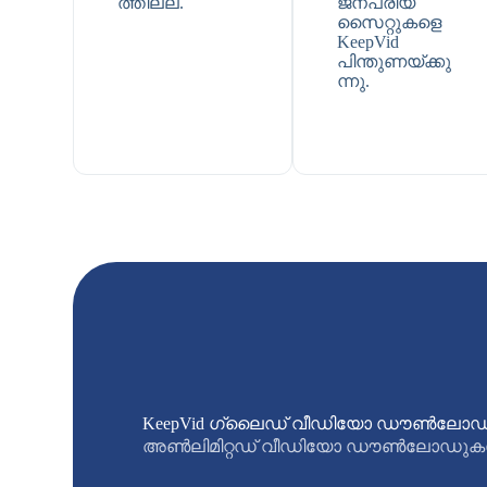
ത്തില്ല.
ജനപ്രിയ
സൈറ്റുകളെ
KeepVid
പിന്തുണയ്ക്കു
ന്നു.
KeepVid ഗ്ലൈഡ് വീഡിയോ ഡൗൺലോ
അൺലിമിറ്റഡ് വീഡിയോ ഡൗൺലോഡുകൾ 