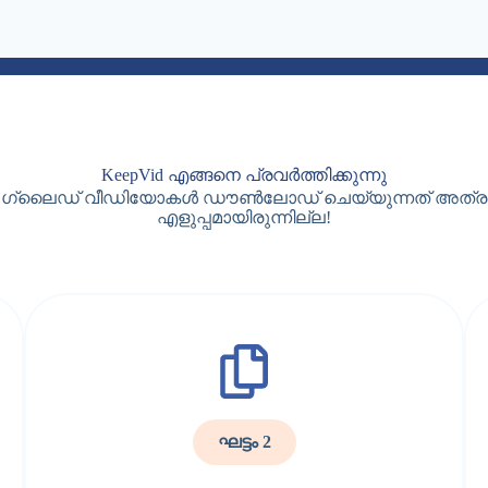
KeepVid എങ്ങനെ പ്രവർത്തിക്കുന്നു
ഗ്ലൈഡ് വീഡിയോകൾ ഡൗൺലോഡ് ചെയ്യുന്നത് അത്ര
എളുപ്പമായിരുന്നില്ല!
ഘട്ടം 2