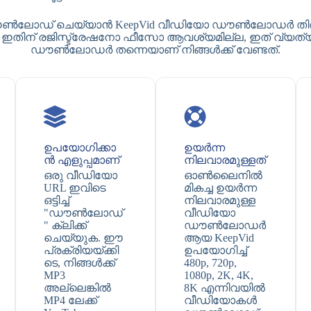
ൗൺലോഡ് ചെയ്യാൻ KeepVid വീഡിയോ ഡൗൺലോഡർ തിരഞ്ഞെ
ിന് രജിസ്ട്രേഷനോ ഫീസോ ആവശ്യമില്ല, ഇത് വ്യത്യസ
ഡൗൺലോഡർ തന്നെയാണ് നിങ്ങൾക്ക് വേണ്ടത്.
ഉപയോഗിക്കാ
ഉയർന്ന
ൻ എളുപ്പമാണ്
നിലവാരമുള്ളത്
ഒരു വീഡിയോ
ഓൺലൈനിൽ
URL ഇവിടെ
മികച്ച ഉയർന്ന
ഒട്ടിച്ച്
നിലവാരമുള്ള
"ഡൗൺലോഡ്
വീഡിയോ
" ക്ലിക്ക്
ഡൗൺലോഡർ
ചെയ്യുക. ഈ
ആയ KeepVid
പ്രക്രിയയ്ക്കി
ഉപയോഗിച്ച്
ടെ, നിങ്ങൾക്ക്
480p, 720p,
MP3
1080p, 2K, 4K,
അല്ലെങ്കിൽ
8K എന്നിവയിൽ
MP4 ലേക്ക്
വീഡിയോകൾ