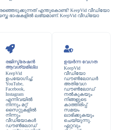
ടുക്കുന്നത് എന്തുകൊണ്ട്? KeepVid വീഡിയോ
്ത ഭാഷകളിൽ ലഭ്യമാണ്. KeepVid വീഡിയോ
രജിസ്ട്രേഷൻ
ഉയർന്ന വേഗത
ആവശ്യമില്ല
KeepVid
KeepVid
വീഡിയോ
ഉപയോഗിച്ച്,
ഡൗൺലോഡർ
YouTube,
അതിവേഗ
Facebook,
ഡൗൺലോഡ്
Instagram
നൽകുകയും
എന്നിവയിൽ
നിങ്ങളുടെ
നിന്നും മറ്റ്
കാത്തിരിപ്പ്
സൈറ്റുകളിൽ
സമയം
നിന്നും
ലാഭിക്കുകയും
വീഡിയോകൾ
ചെയ്യുന്നു.
ഡൗൺലോഡ്
ഏറ്റവും