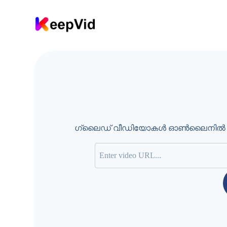
ഉ
ള്ള
ട
ക്ക
ത്തി
ലേ
ക്ക്
പോ
കു
ക
ഗ്ലൈഡ് വീഡിയോകൾ ഓൺലൈനിൽ ഡൗൺ