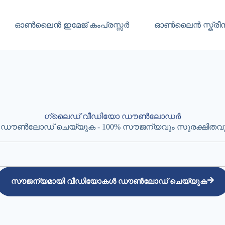
ഓൺലൈൻ ഇമേജ് കംപ്രസ്സർ
ഓൺലൈൻ സ്ക്രീ
ഗ്ലൈഡ് വീഡിയോ ഡൗൺലോഡർ
ലോഡ് ചെയ്യുക - 100% സൗജന്യവും സുരക്ഷിതവു
സൗജന്യമായി വീഡിയോകൾ ഡൗൺലോഡ് ചെയ്യുക