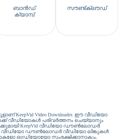
ബാൻഡ്
സൗണ്ട്ക്ലൗഡ്
ക്യാമ്പ്
ണ് KeepVid Video Downloader. ഈ വീഡിയോ
ക്ക് വീഡിയോകൾ പരിവർത്തനം ചെയ്യാനും
ങൾക്കുമായി KeepVid വീഡിയോ ഡൗൺലോഡർ
. KeepVid വീഡിയോ ഡൗൺലോഡർ വീഡിയോ ലിങ്കുകൾ
 വീഡിയോകളോ ഓഡിയോയോ സംരക്ഷിക്കാനാകും.