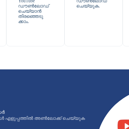
YouTube
ഡൗൺലോഡ്
ഡൗൺലോഡ്
ചെയ്യുക.
ചെയ്യാൻ
തിരഞ്ഞെടു
ക്കാം.
ഡർ
എളുപ്പത്തിൽ അൺലോക്ക് ചെയ്യുക