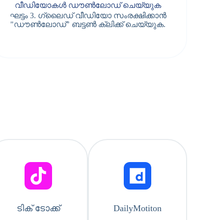
വീഡിയോകൾ ഡൗൺലോഡ് ചെയ്യുക
ഘട്ടം 3. ഗ്ലൈഡ് വീഡിയോ സംരക്ഷിക്കാൻ
"ഡൗൺലോഡ്" ബട്ടൺ ക്ലിക്ക് ചെയ്യുക.
ടിക് ടോക്ക്
DailyMotiton