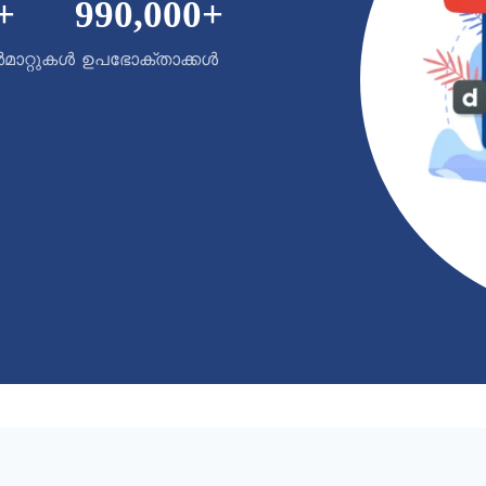
+
990,000
+
ാറ്റുകൾ
ഉപഭോക്താക്കൾ