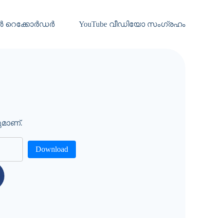
ൻ റെക്കോർഡർ
YouTube വീഡിയോ സംഗ്രഹം
മാണ്.
Download