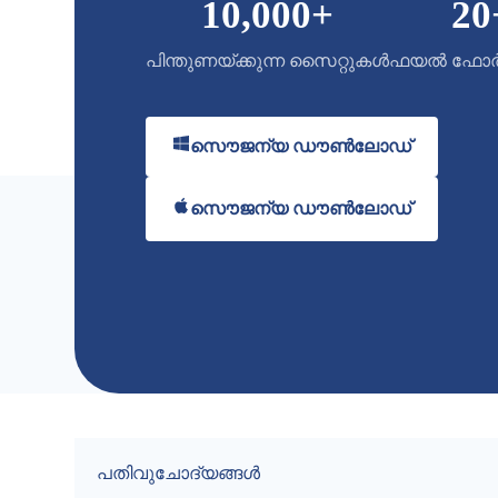
10,000
+
20
പിന്തുണയ്ക്കുന്ന സൈറ്റുകൾ
ഫയൽ ഫോർമ
സൌജന്യ ഡൗൺലോഡ്
സൌജന്യ ഡൗൺലോഡ്
പതിവുചോദ്യങ്ങൾ