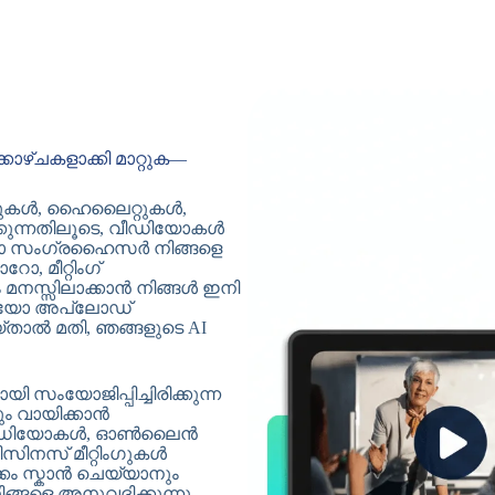
്ചകളാക്കി മാറ്റുക—
റുകൾ, ഹൈലൈറ്റുകൾ,
്കുന്നതിലൂടെ, വീഡിയോകൾ
ിയോ സംഗ്രഹൈസർ നിങ്ങളെ
, മീറ്റിംഗ്
 മനസ്സിലാക്കാൻ നിങ്ങൾ ഇനി
ിയോ അപ്‌ലോഡ്
യ്താൽ മതി, ഞങ്ങളുടെ AI
യി സംയോജിപ്പിച്ചിരിക്കുന്ന
 വായിക്കാൻ
Tube വീഡിയോകൾ, ഓൺലൈൻ
സിനസ് മീറ്റിംഗുകൾ
്കം സ്കാൻ ചെയ്യാനും
്ങളെ അനുവദിക്കുന്നു.