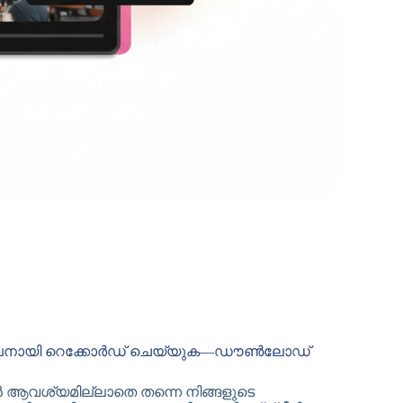
ൺലൈനായി റെക്കോർഡ് ചെയ്യുക—ഡൗൺലോഡ്
ഷൻ ആവശ്യമില്ലാതെ തന്നെ നിങ്ങളുടെ