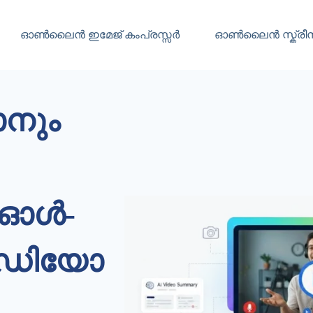
ഓൺലൈൻ ഇമേജ് കംപ്രസ്സർ
ഓൺലൈൻ സ്ക്രീ
ാനും
 ഓൾ-
ീഡിയോ