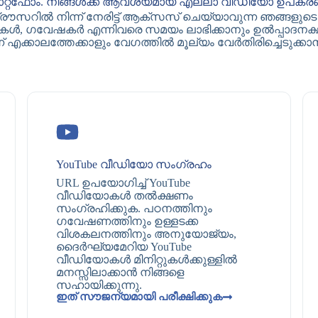
ലാറ്റ്‌ഫോം. നിങ്ങൾക്ക് ആവശ്യമായ എല്ലാ വീഡിയോ ഉപകരണ
്രൗസറിൽ നിന്ന് നേരിട്ട് ആക്‌സസ് ചെയ്യാവുന്ന ഞങ്ങളു
, ഗവേഷകർ എന്നിവരെ സമയം ലാഭിക്കാനും ഉൽപ്പാദനക്ഷമ
്ന് എക്കാലത്തേക്കാളും വേഗത്തിൽ മൂല്യം വേർതിരിച്ചെടുക്കാ
YouTube വീഡിയോ സംഗ്രഹം
URL ഉപയോഗിച്ച് YouTube
വീഡിയോകൾ തൽക്ഷണം
സംഗ്രഹിക്കുക. പഠനത്തിനും
ഗവേഷണത്തിനും ഉള്ളടക്ക
വിശകലനത്തിനും അനുയോജ്യം,
ദൈർഘ്യമേറിയ YouTube
വീഡിയോകൾ മിനിറ്റുകൾക്കുള്ളിൽ
മനസ്സിലാക്കാൻ നിങ്ങളെ
സഹായിക്കുന്നു.
ഇത് സൗജന്യമായി പരീക്ഷിക്കുക