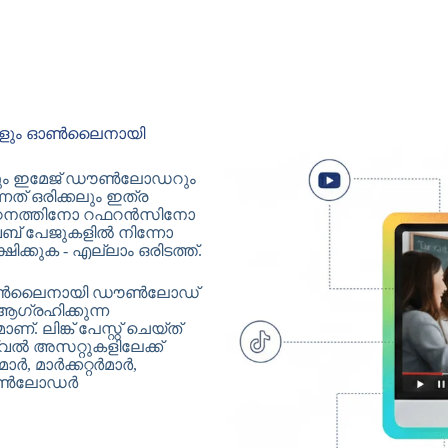
ങ്ങളും ഓൺലൈനായി
 ഇമേജ് ഡൗൺലോഡറും
്നത് ഒരിക്കലും ഇത്ര
ോ പഠനത്തിനോ റഫറൻസിനോ
് പേജുകളിൽ നിന്നോ
ക്കുക - എല്ലാം ഒരിടത്ത്.
കൾ ഓൺലൈനായി ഡൗൺലോഡ്
ഗ്രഹിക്കുന്ന
ങ്ക് പേസ്റ്റ് ചെയ്‌ത്
്വൽ അസറ്റുകളിലേക്ക്
 മാർക്കറ്റർമാർ,
 ഡൗൺലോഡർ