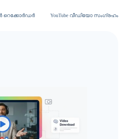
ൻ റെക്കോർഡർ
YouTube വീഡിയോ സംഗ്രഹം