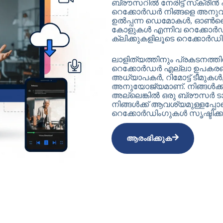
ബ്രൗസറിൽ നേരിട്ട് സ്‌ക്
റെക്കോർഡർ നിങ്ങളെ അനുവദ
ഉൽപ്പന്ന ഡെമോകൾ, ഓൺല
കോളുകൾ എന്നിവ റെക്കോർഡുച
ക്ലിക്കുകളിലൂടെ റെക്കോർഡി
ലാളിത്യത്തിനും പ്രകടനത്തി
റെക്കോർഡർ എല്ലാ ഉപകരണങ്ങ
അധ്യാപകർ, റിമോട്ട് ടീമു
അനുയോജ്യമാണ്. നിങ്ങൾക്ക്
അല്ലെങ്കിൽ ഒരു ബ്രൗസർ ട
നിങ്ങൾക്ക് ആവശ്യമുള്ളപ്
റെക്കോർഡിംഗുകൾ സൃഷ്ടിക്കുന്
ആരംഭിക്കുക