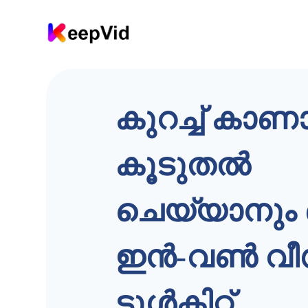
ഉ
ള്ള
ട
ക്ക
ത്തി
ലേ
ക്ക്
പോ
കുറച്ച് കാണ
കു
ക
കൂടുതൽ
ചെയ്യാനും
ഇൻ-വൺ വ
ടൂൾകിറ്റ്