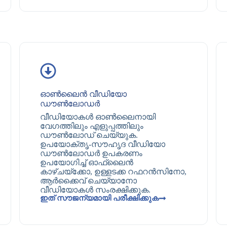
ഓൺലൈൻ വീഡിയോ
ഡൗൺലോഡർ
വീഡിയോകൾ ഓൺലൈനായി
വേഗത്തിലും എളുപ്പത്തിലും
ഡൗൺലോഡ് ചെയ്യുക.
ഉപയോക്തൃ-സൗഹൃദ വീഡിയോ
ഡൗൺലോഡർ ഉപകരണം
ഉപയോഗിച്ച് ഓഫ്‌ലൈൻ
കാഴ്ചയ്ക്കോ, ഉള്ളടക്ക റഫറൻസിനോ,
ആർക്കൈവ് ചെയ്യാനോ
വീഡിയോകൾ സംരക്ഷിക്കുക.
ഇത് സൗജന്യമായി പരീക്ഷിക്കുക