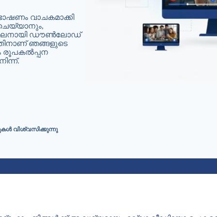
ഭാഷണം വാചകമാക്കി
ുചെയ്യാനും,
ലൈനായി ഡൗൺലോഡ്
തിനാണ് ഞങ്ങളുടെ
 രൂപകൽപ്പന
ിന്ന്.
കൾ വിശ്വസിക്കുന്നു