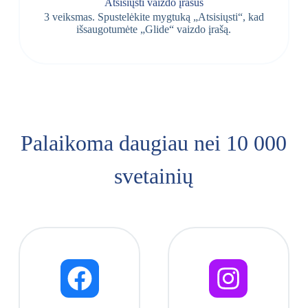
Atsisiųsti vaizdo įrašus
3 veiksmas. Spustelėkite mygtuką „Atsisiųsti“, kad
išsaugotumėte „Glide“ vaizdo įrašą.
Palaikoma daugiau nei 10 000
svetainių