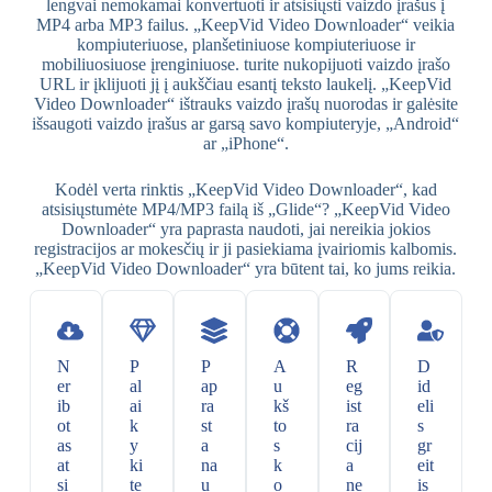
lengvai nemokamai konvertuoti ir atsisiųsti vaizdo įrašus į
MP4 arba MP3 failus. „KeepVid Video Downloader“ veikia
kompiuteriuose, planšetiniuose kompiuteriuose ir
mobiliuosiuose įrenginiuose. turite nukopijuoti vaizdo įrašo
URL ir įklijuoti jį į aukščiau esantį teksto laukelį. „KeepVid
Video Downloader“ ištrauks vaizdo įrašų nuorodas ir galėsite
išsaugoti vaizdo įrašus ar garsą savo kompiuteryje, „Android“
ar „iPhone“.
Kodėl verta rinktis „KeepVid Video Downloader“, kad
atsisiųstumėte MP4/MP3 failą iš „Glide“? „KeepVid Video
Downloader“ yra paprasta naudoti, jai nereikia jokios
registracijos ar mokesčių ir ji pasiekiama įvairiomis kalbomis.
„KeepVid Video Downloader“ yra būtent tai, ko jums reikia.
N
P
P
A
R
D
er
al
ap
u
eg
id
ib
ai
ra
kš
ist
eli
ot
k
st
to
ra
s
as
y
a
s
cij
gr
at
ki
na
k
a
eit
si
te
u
o
ne
is