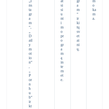
„I
at
gr
m
ns
si
a
o
ta
si
m
ka
gr
u
“
m
a
nt
ir
a.
m
i
ki
“,
m
tų
„
o
sv
D
pr
et
ail
o
ai
y
gr
ni
m
a
ų.
ot
m
io
ą
n“
in
,
te
„
rn
P
et
or
e.
n
h
u
b“
ir
kt