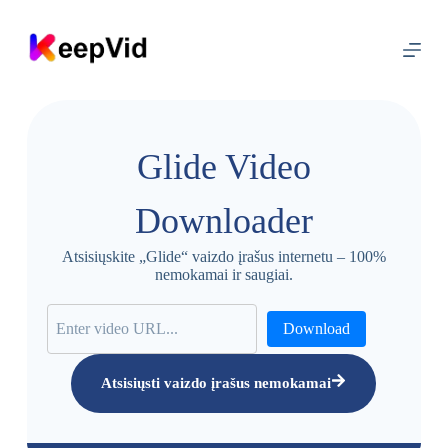
P
e
r
e
i
t
i
p
Glide Video
r
i
e
Downloader
t
u
r
Atsisiųskite „Glide“ vaizdo įrašus internetu – 100%
i
nemokamai ir saugiai.
n
i
o
Download
Atsisiųsti vaizdo įrašus nemokamai