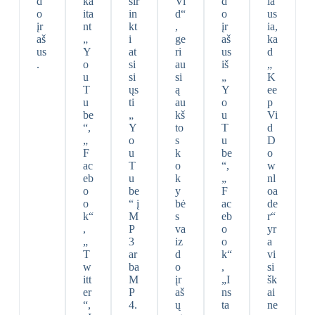
d
ka
sir
Vi
d
ia
o
ita
in
d“
o
us
įr
nt
kt
,
įr
ia,
aš
„
i
ge
aš
ka
us
Y
at
ri
us
d
.
o
si
au
iš
„
u
si
si
„
K
T
ųs
ą
Y
ee
u
ti
au
o
p
be
„
kš
u
Vi
“,
Y
to
T
d
„
o
s
u
D
F
u
k
be
o
ac
T
o
“,
w
eb
u
k
„
nl
o
be
y
F
oa
o
“ į
bė
ac
de
k“
M
s
eb
r“
,
P
va
o
yr
„
3
iz
o
a
T
ar
d
k“
vi
w
ba
o
,
si
itt
M
įr
„I
šk
er
P
aš
ns
ai
“,
4.
ų
ta
ne