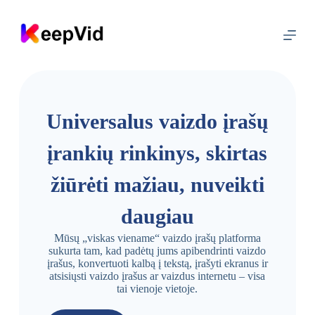
P
e
r
e
i
t
i
p
r
Universalus vaizdo įrašų
i
e
įrankių rinkinys, skirtas
t
u
r
žiūrėti mažiau, nuveikti
i
n
daugiau
i
o
Mūsų „viskas viename“ vaizdo įrašų platforma
sukurta tam, kad padėtų jums apibendrinti vaizdo
įrašus, konvertuoti kalbą į tekstą, įrašyti ekranus ir
atsisiųsti vaizdo įrašus ar vaizdus internetu – visa
tai vienoje vietoje.