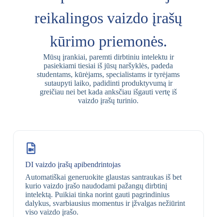
reikalingos vaizdo įrašų
kūrimo priemonės.
Mūsų įrankiai, paremti dirbtiniu intelektu ir
pasiekiami tiesiai iš jūsų naršyklės, padeda
studentams, kūrėjams, specialistams ir tyrėjams
sutaupyti laiko, padidinti produktyvumą ir
greičiau nei bet kada anksčiau išgauti vertę iš
vaizdo įrašų turinio.
DI vaizdo įrašų apibendrintojas
Automatiškai generuokite glaustas santraukas iš bet
kurio vaizdo įrašo naudodami pažangų dirbtinį
intelektą. Puikiai tinka norint gauti pagrindinius
dalykus, svarbiausius momentus ir įžvalgas nežiūrint
viso vaizdo įrašo.