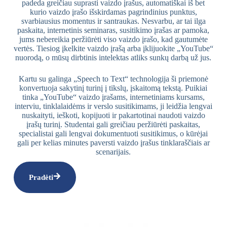
padeda greičiau suprasti vaizdo įrašus, automatiškai iš bet
kurio vaizdo įrašo išskirdamas pagrindinius punktus,
svarbiausius momentus ir santraukas. Nesvarbu, ar tai ilga
paskaita, internetinis seminaras, susitikimo įrašas ar pamoka,
jums nebereikia peržiūrėti viso vaizdo įrašo, kad gautumėte
vertės. Tiesiog įkelkite vaizdo įrašą arba įklijuokite „YouTube“
nuorodą, o mūsų dirbtinis intelektas atliks sunkų darbą už jus.
Kartu su galinga „Speech to Text“ technologija ši priemonė
konvertuoja sakytinį turinį į tikslų, įskaitomą tekstą. Puikiai
tinka „YouTube“ vaizdo įrašams, internetiniams kursams,
interviu, tinklalaidėms ir verslo susitikimams, ji leidžia lengvai
nuskaityti, ieškoti, kopijuoti ir pakartotinai naudoti vaizdo
įrašų turinį. Studentai gali greičiau peržiūrėti paskaitas,
specialistai gali lengvai dokumentuoti susitikimus, o kūrėjai
gali per kelias minutes paversti vaizdo įrašus tinklaraščiais ar
scenarijais.
Pradėti