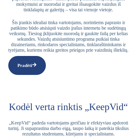
mokymuisi ar nuorodai ir greitai išsaugokite vaizdus iš
tinklalapių ar galerijų – visa tai vienoje vietoje.
Šis įrankis idealiai tinka vartotojams, norintiems paprasto ir
patikimo būdo atsisiųsti vaizdo įrašus internetu be sudėtingų
veiksmų. Tiesiog įklijuokite nuorodą ir gaukite failą per kelias
sekundes. Vaizdų atsisiuntimo programa puikiai tinka
dizaineriams, rinkodaros specialistams, tinklaraštininkams ir
tyrėjams, kuriems reikia greitos prieigos prie vaizdinių išteklių.
Pradėti
Kodėl verta rinktis „KeepVid“
„KeepVid“ padeda vartotojams greičiau ir efektyviau apdoroti
turinį. Ji supaprastina darbo eigą, taupo laiką ir pateikia tikslius
rezultatus studentams, kūrėjams ir specialistams.