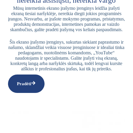
nereikia atsisiųsti, nereikia vargo
Mūsų internetinis ekrano įrašymo įrenginys leidžia įrašyti
ekraną tiesiai naršyklėje, nereikia diegti jokios programinės
įrangos. Nesvarbu, ar įrašote mokymo programas, pristatymus,
produktų demonstracijas, internetines pamokas ar vaizdo
skambučius, galite pradėti įrašymą vos keliais paspaudimais.
Šis ekrano įrašymo įrenginys, sukurtas siekiant paprastumo ir
našumo, sklandžiai veikia visuose įrenginiuose ir idealiai tinka
pedagogams, nuotolinėms komandoms, „YouTube“
naudotojams ir specialistams. Galite įrašyti visą ekraną,
konkretų langą arba naršyklės skirtuką, todėl lengvai kursite
aiškius ir profesionalius įrašus, kai tik jų prireiks.
Pradėti