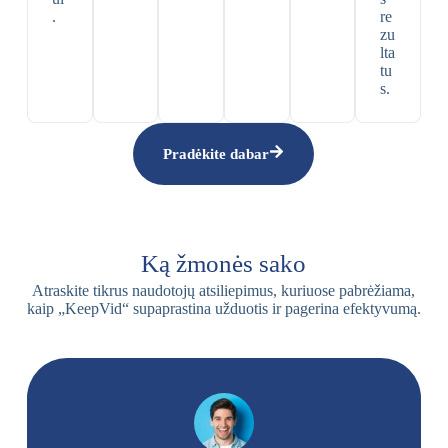
.
re
zu
lta
tu
s.
Pradėkite dabar
Ką žmonės sako
Atraskite tikrus naudotojų atsiliepimus, kuriuose pabrėžiama,
kaip „KeepVid“ supaprastina užduotis ir pagerina efektyvumą.