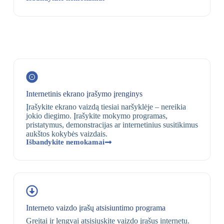
Internetinis ekrano įrašymo įrenginys
Įrašykite ekrano vaizdą tiesiai naršyklėje – nereikia
jokio diegimo. Įrašykite mokymo programas,
pristatymus, demonstracijas ar internetinius susitikimus
aukštos kokybės vaizdais.
Išbandykite nemokamai
Interneto vaizdo įrašų atsisiuntimo programa
Greitai ir lengvai atsisiųskite vaizdo įrašus internetu.