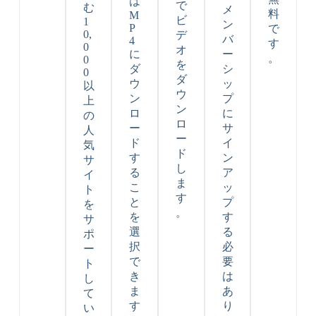
は
で
む
メ
料
M
ビ
1
ン
P
で
0,
デ
バ
4
す
0
オ
に
ー
。
0
を
ダ
シ
0
ダ
ウ
ッ
以
ウ
ン
プ
上
ン
ロ
に
の
ロ
ー
サ
人
ー
ド
イ
気
ド
す
ン
サ
し
る
ア
イ
ま
こ
ッ
ト
す
と
プ
を
。
を
す
サ
選
る
ポ
択
必
ー
で
要
ト
き
は
し
ま
あ
て
す
り
い