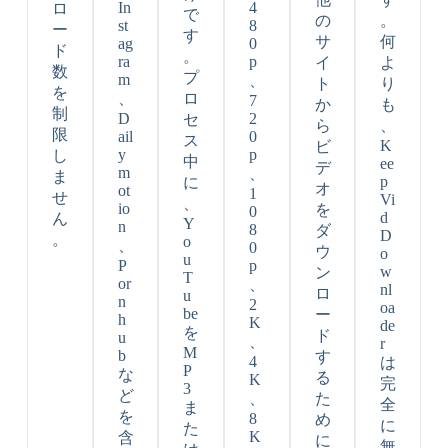
In
4
ロ
で
の
。
st
8
ー
す
サ
何
ag
0
ド
。
ra
p
イ
よ
数
プ
m
、
ト
り
を
、
ロ
7
か
も
制
D
2
セ
ら
、
限
ail
0
ス
K
ビ
y
p
し
中
ee
デ
m
、
ま
p
に
オ
ot
1
せ
Vi
、
io
を
0
d
ん
Y
n
8
ダ
D
。
o
、
0
ウ
o
u
P
p
w
ン
T
or
、
nl
ロ
u
n
2
oa
be
ー
h
K
de
を
ド
u
、
r
M
b
す
4
は
P
な
る
K
完
3
ど
、
た
全
ま
を
8
め
に
た
K
含
に
無