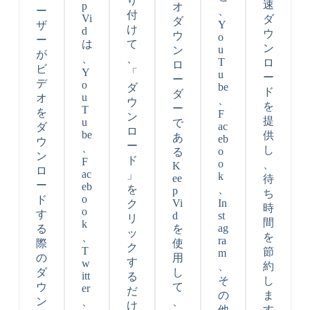
り
速
p
オ
ー
、
付
Vi
ダ
ダ
Y
ザ
け
d
ウ
ウ
o
ー
は
て
ン
u
ン
が
、
、
T
ロ
ロ
ビ
Y
「
u
ー
ー
デ
o
be
ダ
ド
ダ
u
オ
、
ウ
を
ー
T
を
F
ン
提
u
で
ac
ダ
ロ
be
供
あ
eb
ウ
ー
、
し
o
る
ン
ド
F
o
、
K
ロ
ac
」
k
ee
待
ー
eb
を
、
p
ち
o
ド
Vi
In
ク
時
o
す
d
st
リ
間
k
ag
る
を
ッ
、
を
ra
際
使
ク
T
節
m
の
用
す
w
、
約
ダ
し
itt
る
そ
し
ウ
て
er
だ
の
ま
ン
、
、
け
他
す