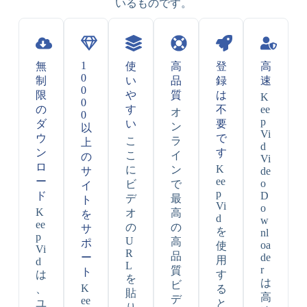
いるものです。
1
無
使
高
登
高
0
制
い
品
録
速
0
限
や
質
は
K
0
の
す
不
ee
オ
0
p
ダ
い
要
ン
以
Vi
ウ
で
こ
ラ
上
d
ン
す
こ
イ
の
Vi
ロ
K
に
ン
サ
de
ー
ee
o
ビ
で
イ
p
ド
D
デ
最
ト
Vi
o
K
オ
高
を
d
w
ee
の
の
サ
を
nl
p
U
高
ポ
oa
使
Vi
R
品
ー
de
用
d
L
r
質
ト
は
す
を
は
ビ
K
、
る
貼
高
デ
ee
ユ
と