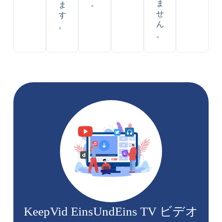
。
ま
ま
せ
す
ん
。
。
KeepVid EinsUndEins TV ビデオ