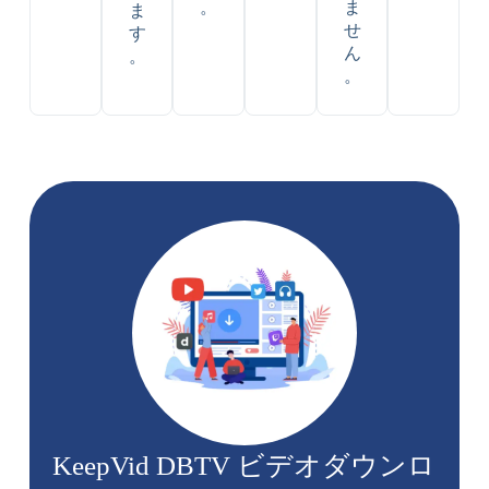
。
ま
ま
せ
す
ん
。
。
KeepVid DBTV ビデオダウンロ