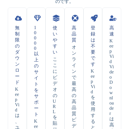
のです。
1
無
使
高
登
高
0
制
い
品
録
速
0
限
や
質
は
K
0
の
す
不
ee
オ
0
p
ダ
い
要
ン
以
Vi
ウ
で
こ
ラ
上
d
ン
す
こ
イ
の
Vi
ロ
K
に
ン
サ
de
ー
ee
o
ビ
で
イ
p
ド
D
デ
最
ト
Vi
o
K
オ
高
を
d
w
ee
の
の
サ
を
nl
p
U
高
ポ
oa
使
Vi
R
品
ー
de
用
d
L
r
質
ト
は
す
を
は
ビ
K
、
る
貼
高
デ
ee
ユ
と