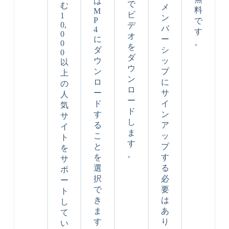
は
で
む
メ
料
M
ビ
1
ン
P
で
0,
デ
バ
4
す
0
オ
に
ー
。
0
を
ダ
シ
0
ダ
ウ
ッ
以
ウ
ン
プ
上
ン
ロ
に
の
ロ
ー
サ
人
ー
ド
イ
気
ド
す
ン
サ
し
る
ア
イ
ま
こ
ッ
ト
す
と
プ
を
。
を
す
サ
選
る
ポ
択
必
ー
で
要
ト
き
は
し
ま
あ
て
す
り
い