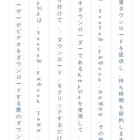
り
速
p
オ
ー
、
付
Vi
ダ
ダ
Y
ザ
け
d
ウ
ウ
o
ー
は
て
ン
u
ン
が
、
、
T
ロ
ロ
ビ
Y
「
u
ー
ー
デ
o
be
ダ
ド
ダ
u
オ
、
ウ
を
ー
T
を
F
ン
提
u
で
ac
ダ
ロ
be
供
あ
eb
ウ
ー
、
し
o
る
ン
ド
F
o
、
K
ロ
ac
」
k
ee
待
ー
eb
を
、
p
ち
o
ド
Vi
In
ク
時
o
す
d
st
リ
間
k
ag
る
を
ッ
、
を
ra
際
使
ク
T
節
m
の
用
す
w
、
約
ダ
し
itt
る
そ
し
ウ
て
er
だ
の
ま
ン
、
、
け
他
す