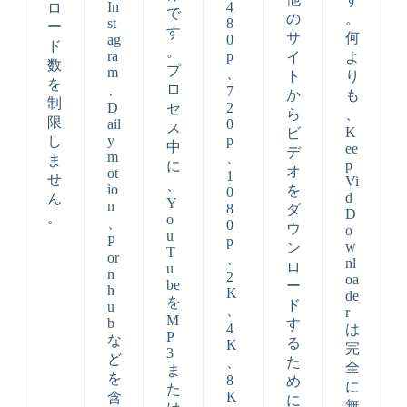
In
4
ロ
で
の
。
st
8
ー
す
サ
何
ag
0
ド
。
ra
p
イ
よ
数
プ
m
、
ト
り
を
、
ロ
7
か
も
制
D
2
セ
ら
、
限
ail
0
ス
K
ビ
y
p
し
中
ee
デ
m
、
ま
p
に
オ
ot
1
せ
Vi
、
io
を
0
d
ん
Y
n
8
ダ
D
。
o
、
0
ウ
o
u
P
p
w
ン
T
or
、
nl
ロ
u
n
2
oa
be
ー
h
K
de
を
ド
u
、
r
M
b
す
4
は
P
な
る
K
完
3
ど
、
た
全
ま
を
8
め
に
た
K
含
に
無