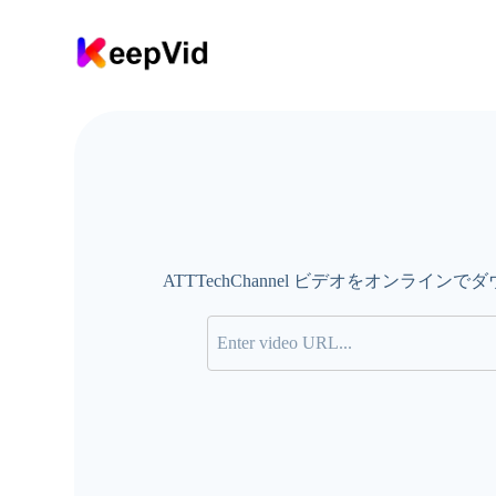
コ
ン
テ
ン
ツ
に
ス
キ
ッ
プ
ATTTechChannel ビデオをオンラインで