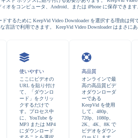
ト ボックスに貼り付ける必要があります。 KeepVid Video 
ィオをコンピュータ、Android、または iPhone に保存できま
ドするために KeepVid Video Downloader を選択する理由は何です
で利用できます。 KeepVid Video Downloader は
使いやすい
高品質
ここにビデオの
オンラインで最
URL を貼り付け
高の高品質ビデ
て、「ダウンロ
オダウンローダ
ード」をクリッ
ーである
クするだけで
KeepVid を使用
す。プロセス中
して、480p、
に、YouTube を
720p、1080p、
MP3 または MP4
2K、4K、8K で
にダウンロード
ビデオをダウン
することを選択
ロードします。