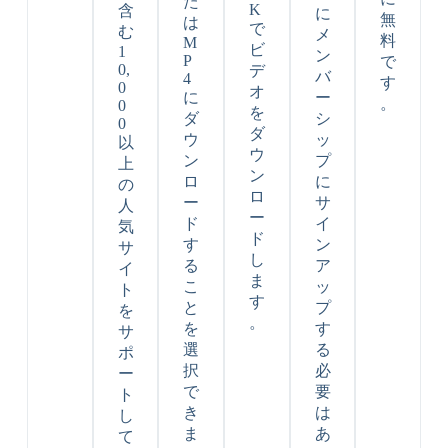
た
K
含
に
無
は
で
む
メ
料
M
ビ
1
ン
P
で
0,
デ
バ
4
す
0
オ
に
ー
。
0
を
ダ
シ
0
ダ
ウ
ッ
以
ウ
ン
プ
上
ン
ロ
に
の
ロ
ー
サ
人
ー
ド
イ
気
ド
す
ン
サ
し
る
ア
イ
ま
こ
ッ
ト
す
と
プ
を
。
を
す
サ
選
る
ポ
択
必
ー
で
要
ト
き
は
し
ま
あ
て