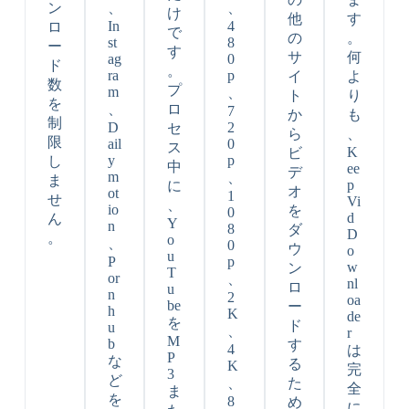
ン
、
、
け
他
す
In
4
ロ
で
の
。
st
8
ー
す
サ
何
ag
0
ド
。
ra
p
イ
よ
数
プ
m
、
ト
り
を
、
ロ
7
か
も
制
D
2
セ
ら
、
限
ail
0
ス
K
ビ
y
p
し
中
ee
デ
m
、
ま
p
に
オ
ot
1
せ
Vi
、
io
を
0
d
ん
Y
n
8
ダ
D
。
o
、
0
ウ
o
u
P
p
w
ン
T
or
、
nl
ロ
u
n
2
oa
be
ー
h
K
de
を
ド
u
、
r
M
b
す
4
は
P
な
る
K
完
3
ど
、
た
全
ま
を
8
め
に