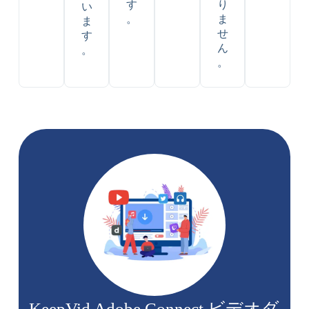
す
り
い
。
ま
ま
せ
す
ん
。
。
KeepVid Adob​​e Connect ビデオダ