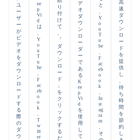
貼
高
デ
ee
ユ
と
り
速
p
オ
ー
、
付
Vi
ダ
ダ
Y
ザ
け
d
ウ
ウ
o
ー
は
て
ン
u
ン
が
、
、
T
ロ
ロ
ビ
Y
「
u
ー
ー
デ
o
be
ダ
ド
ダ
u
オ
、
ウ
を
ー
T
を
F
ン
提
u
で
ac
ダ
ロ
be
供
あ
eb
ウ
ー
、
し
o
る
ン
ド
F
o
、
K
ロ
ac
」
k
ee
待
ー
eb
を
、
p
ち
o
ド
Vi
In
ク
時
o
す
d
st
リ
間
k
ag
る
を
ッ
、
を
ra
際
使
ク
T
節
m
の
用
す
w
、
約
ダ
し
itt
る
そ
し
ウ
て
er
だ
の
ま