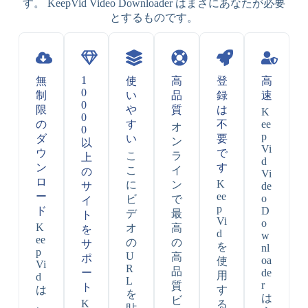
す。 KeepVid Video Downloader はまさにあなたが必要
とするものです。
1
無
使
高
登
高
0
制
い
品
録
速
0
限
や
質
は
K
0
の
す
不
ee
オ
0
p
ダ
い
要
ン
以
Vi
ウ
で
こ
ラ
上
d
ン
す
こ
イ
の
Vi
ロ
K
に
ン
サ
de
ー
ee
o
ビ
で
イ
p
ド
D
デ
最
ト
Vi
o
K
オ
高
を
d
w
ee
の
の
サ
を
nl
p
U
高
ポ
oa
使
Vi
R
品
ー
de
用
d
L
r
質
ト
は
す
を
は
ビ
K
、
る