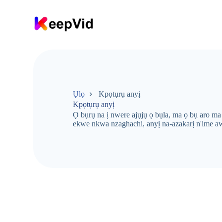
G
a
a
n
a
ọ
d
ị
n
a
Ụlọ
Kpọtụrụ anyị
y
Kpọtụrụ anyị
a
Ọ bụrụ na ị nwere ajụjụ ọ bụla, ma ọ bụ aro m
ekwe nkwa nzaghachi, anyị na-azakarị n'ime a