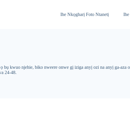
Ihe Nkọgharị Foto Ntanetị
Ihe
a ọ bụ kwuo njehie, biko nweere onwe gị iziga anyị ozi na anyị ga-aza
wa 24-48.