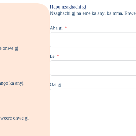
Hapụ nzaghachi gị
Nzaghachi gị na-eme ka anyị ka mma. Enwere
Aha gị
re onwe gị
Ee
nnọọ ka anyị
Ozi gị
 nweere onwe gị