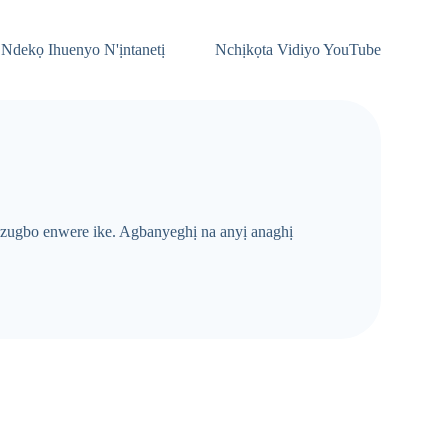
 Ndekọ Ihuenyo N'ịntanetị
Nchịkọta Vidiyo YouTube
 ozugbo enwere ike. Agbanyeghị na anyị anaghị