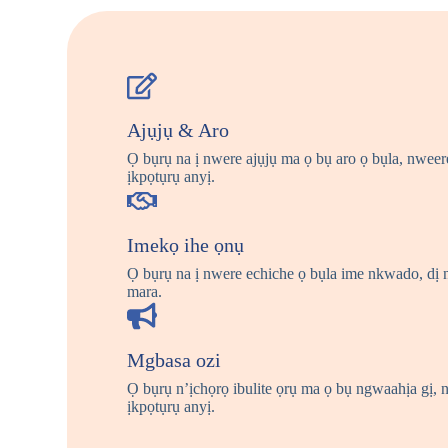
Ajụjụ & Aro
Ọ bụrụ na ị nwere ajụjụ ma ọ bụ aro ọ bụla, nwee
ịkpọtụrụ anyị.
Imekọ ihe ọnụ
Ọ bụrụ na ị nwere echiche ọ bụla ime nkwado, dị 
mara.
Mgbasa ozi
Ọ bụrụ n’ịchọrọ ibulite ọrụ ma ọ bụ ngwaahịa gị,
ịkpọtụrụ anyị.