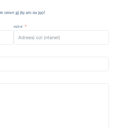
 onwe gị ịtụ aro na jụọ!
ozi-e