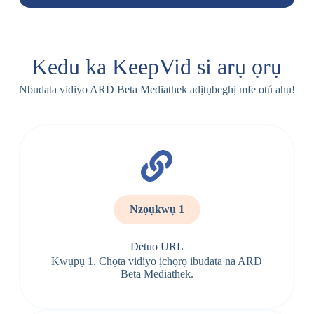
Kedu ka KeepVid si arụ ọrụ
Nbudata vidiyo ARD Beta Mediathek adịtụbeghị mfe otú ahụ!
Nzọụkwụ 1
Detuo URL
Kwụpụ 1. Chọta vidiyo ịchọrọ ibudata na ARD
Beta Mediathek.