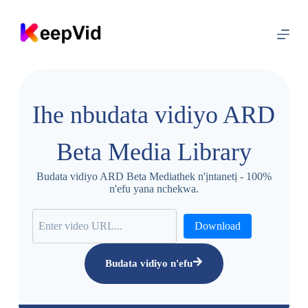
G
a
a
n
a
ọ
d
ị
Ihe nbudata vidiyo ARD
n
a
y
Beta Media Library
a
Budata vidiyo ARD Beta Mediathek n'ịntanetị - 100%
n'efu yana nchekwa.
Download
Budata vidiyo n'efu