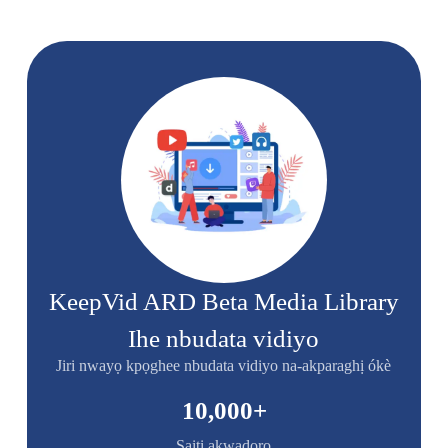
KeepVid ARD Beta Media Library
Ihe nbudata vidiyo
Jiri nwayọ kpọghee nbudata vidiyo na-akparaghị ókè
10,000
+
Saịtị akwadoro