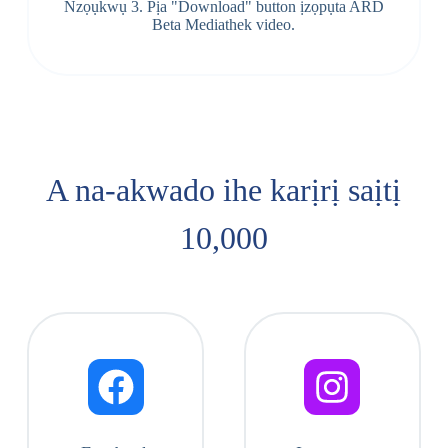
Nzọụkwụ 3. Pịa "Download" button ịzọpụta ARD
Beta Mediathek video.
A na-akwado ihe karịrị saịtị
10,000