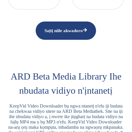
Saịtị niile akwadoro
ARD Beta Media Library Ihe
nbudata vidiyo n'ịntanetị
KeepVid Video Downloader bụ ngwa ntanetị n'efu iji budata
na chekwaa vidiyo sitere na ARD Beta Mediathek. Site na iji
ihe nbudata vidiyo a, ị nwere ike ịtụgharị na budata vidiyo na
faịlụ MP4 ma ọ bụ MP3 n'efu. KeepVid Video Downloader
na-arụ ọrụ maka kọmpụta, mbadamba na ngwaọrụ mkpanaka.