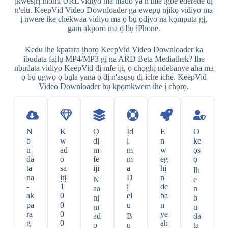
ịkwesịrị iṅomi URL vidiyo ma mado ya n'ime igbe ederede dị
n'elu. KeepVid Video Downloader ga-ewepụ njikọ vidiyo ma
ị nwere ike chekwaa vidiyo ma ọ bụ ọdịyo na kọmputa gị,
gam akporo ma ọ bụ iPhone.
Kedu ihe kpatara ịhọrọ KeepVid Video Downloader ka
ibudata faịlụ MP4/MP3 gị na ARD Beta Mediathek? Ihe
nbudata vidiyo KeepVid dị mfe iji, ọ chọghị ndebanye aha ma
ọ bụ ụgwọ ọ bụla yana ọ dị n'asụsụ dị iche iche. KeepVid
Video Downloader bụ kpọmkwem ihe ị chọrọ.
N
K
Ọ
Ịd
E
O
b
w
dị
ị
n
ke
u
ad
m
m
w
ọs
da
o
fe
m
eg
ọ
ta
sa
iji
a
hị
Ih
na
ịtị
D
n
N
e
-
1
ị
de
aa
n
ak
0
el
ba
nị
b
pa
0
u
n
m
u
ra
0
ye
ad
B
da
g
0
ah
o
u
ta