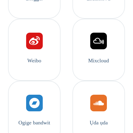
Weibo
Mixcloud
Ogige bandwit
Ụda ụda