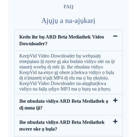
FAQ
Ajụjụ a na-ajụkarị
Kedu ihe bụ ARD Beta Mediathek Video
Downloader?
KeepVid Video Downloader bụ webụsaịtị
emepụtara iji nyere gị aka budata vidiyo site na iji
ntanetị weebụ dị mfe iji. Ihe nbudata vidiyo
KeepVid na-enye gị ohere ịchekwa vidiyo ọ bụla
dị n'ịntanetị n'ụdị MP4 dị elu ma ọ bụ ọkọlọtọ.
KeepVid Video Downloader na-atụgharịkwa
vidiyo na faịlụ ọdịyo MP3 ma ọ bụrụ na ịchọrọ.
Ihe nbudata vidiyo ARD Beta Mediathek ọ
dị mma iji?
Ihe nbudata vidiyo ARD Beta Mediathek
nwere oke ọ bụla?