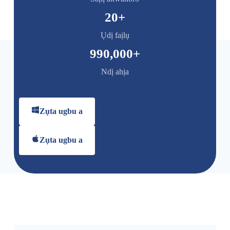
20
+
Ụdị faịlụ
990,000
+
Ndị ahịa
Zụta ugbu a
Zụta ugbu a