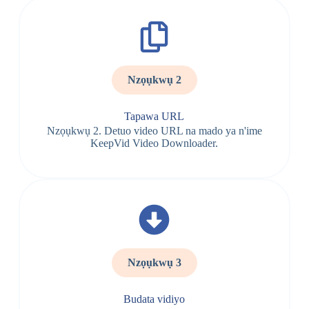
Nzọụkwụ 2
Tapawa URL
Nzọụkwụ 2. Detuo video URL na mado ya n'ime
KeepVid Video Downloader.
Nzọụkwụ 3
Budata vidiyo