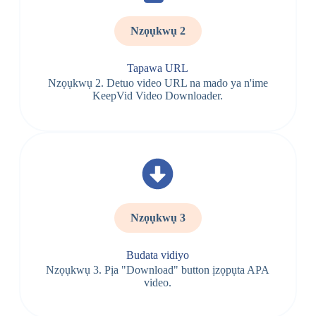
Nzọụkwụ 2
Tapawa URL
Nzọụkwụ 2. Detuo video URL na mado ya n'ime
KeepVid Video Downloader.
Nzọụkwụ 3
Budata vidiyo
Nzọụkwụ 3. Pịa "Download" button ịzọpụta APA
video.