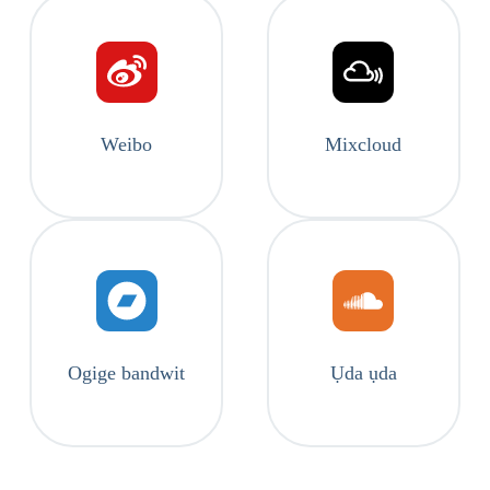
Weibo
Mixcloud
Ogige bandwit
Ụda ụda