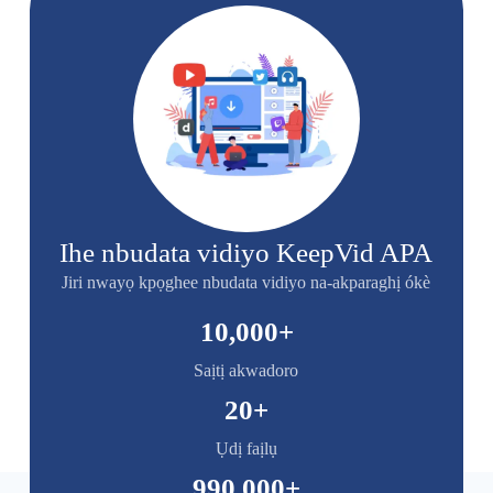
Ihe nbudata vidiyo KeepVid APA
Jiri nwayọ kpọghee nbudata vidiyo na-akparaghị ókè
10,000
+
Saịtị akwadoro
20
+
Ụdị faịlụ
990,000
+