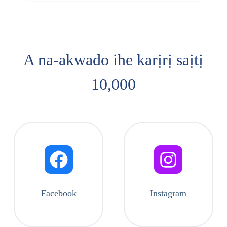
A na-akwado ihe karịrị saịtị
10,000
Facebook
Instagram