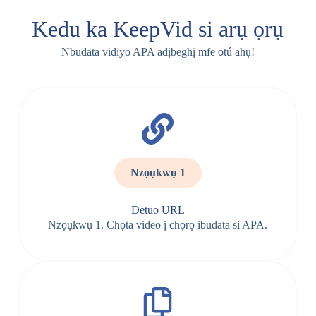
Kedu ka KeepVid si arụ ọrụ
Nbudata vidiyo APA adịbeghị mfe otú ahụ!
Nzọụkwụ 1
Detuo URL
Nzọụkwụ 1. Chọta video ị chọrọ ibudata si APA.