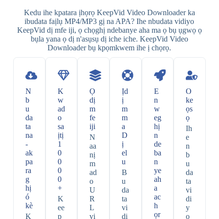
Kedu ihe kpatara ịhọrọ KeepVid Video Downloader ka
ibudata faịlụ MP4/MP3 gị na APA? Ihe nbudata vidiyo
KeepVid dị mfe iji, ọ chọghị ndebanye aha ma ọ bụ ụgwọ ọ
bụla yana ọ dị n'asụsụ dị iche iche. KeepVid Video
Downloader bụ kpọmkwem ihe ị chọrọ.
N
K
Ọ
Ịd
E
O
b
w
dị
ị
n
ke
u
ad
m
m
w
ọs
da
o
fe
m
eg
ọ
ta
sa
iji
a
hị
Ih
na
ịtị
D
n
N
e
-
1
ị
de
aa
n
ak
0
el
ba
nị
b
pa
0
u
n
m
u
ra
0
ye
ad
B
da
g
0
ah
o
u
ta
hị
+
a
U
da
vi
ó
ac
K
R
ta
di
kè
h
ee
L
vi
y
ọr
K
p
vi
di
o