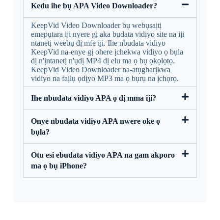
Kedu ihe bụ APA Video Downloader?
KeepVid Video Downloader bụ webụsaịtị
emepụtara iji nyere gị aka budata vidiyo site na iji
ntanetị weebụ dị mfe iji. Ihe nbudata vidiyo
KeepVid na-enye gị ohere ịchekwa vidiyo ọ bụla
dị n'ịntanetị n'ụdị MP4 dị elu ma ọ bụ ọkọlọtọ.
KeepVid Video Downloader na-atụgharịkwa
vidiyo na faịlụ ọdịyo MP3 ma ọ bụrụ na ịchọrọ.
Ihe nbudata vidiyo APA ọ dị mma iji?
Onye nbudata vidiyo APA nwere oke ọ
bụla?
Otu esi ebudata vidiyo APA na gam akporo
ma ọ bụ iPhone?