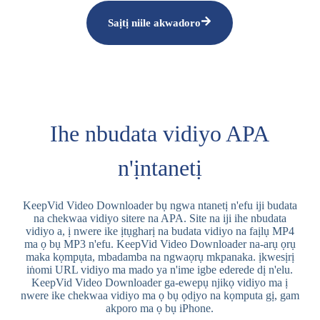
Saịtị niile akwadoro
Ihe nbudata vidiyo APA
n'ịntanetị
KeepVid Video Downloader bụ ngwa ntanetị n'efu iji budata
na chekwaa vidiyo sitere na APA. Site na iji ihe nbudata
vidiyo a, ị nwere ike ịtụgharị na budata vidiyo na faịlụ MP4
ma ọ bụ MP3 n'efu. KeepVid Video Downloader na-arụ ọrụ
maka kọmpụta, mbadamba na ngwaọrụ mkpanaka. ịkwesịrị
iṅomi URL vidiyo ma mado ya n'ime igbe ederede dị n'elu.
KeepVid Video Downloader ga-ewepụ njikọ vidiyo ma ị
nwere ike chekwaa vidiyo ma ọ bụ ọdịyo na kọmputa gị, gam
akporo ma ọ bụ iPhone.