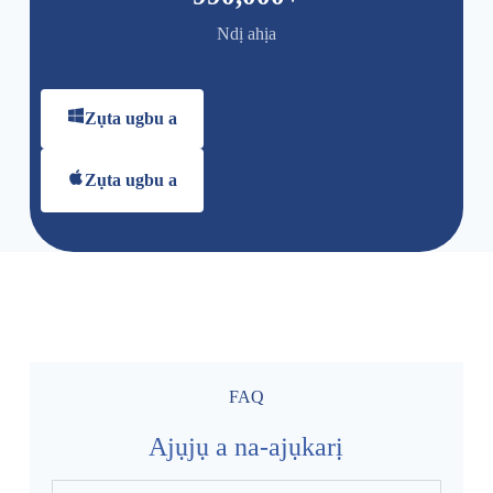
Ndị ahịa
Zụta ugbu a
Zụta ugbu a
FAQ
Ajụjụ a na-ajụkarị