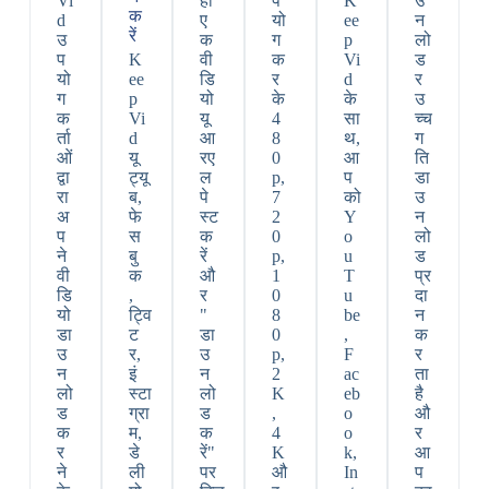
Vi
हां
प
K
उ
क
d
ए
यो
ee
न
रें
उ
क
ग
p
लो
प
K
वी
क
Vi
ड
यो
ee
डि
र
d
र
ग
p
यो
के
के
उ
क
Vi
यू
4
सा
च्च
र्ता
d
आ
8
थ,
ग
ओं
यू
रए
0
आ
ति
द्वा
ट्यू
ल
p,
प
डा
रा
ब,
पे
7
को
उ
अ
फे
स्ट
2
Y
न
प
स
क
0
o
लो
ने
बु
रें
p,
u
ड
वी
क
औ
1
T
प्र
डि
,
र
0
u
दा
यो
ट्वि
"
8
be
न
डा
ट
डा
0
,
क
उ
र,
उ
p,
F
र
न
इं
न
2
ac
ता
लो
स्टा
लो
K
eb
है
ड
ग्रा
ड
,
o
औ
क
म,
क
4
o
र
र
डे
रें"
K
k,
आ
ने
ली
पर
औ
In
प