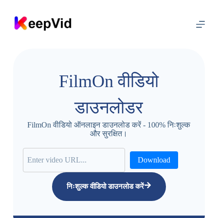
इ
से
छो
ड़
क
र
सा
म
FilmOn वीडियो
ग्री
प
र
डाउनलोडर
ब
ढ़
ने
FilmOn वीडियो ऑनलाइन डाउनलोड करें - 100% निःशुल्क
के
और सुरक्षित।
लि
ए
Download
निःशुल्क वीडियो डाउनलोड करें