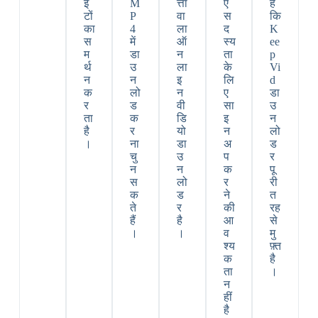
इ
M
त्ता
ए
है
टों
P
वा
स
कि
का
4
ला
द
K
स
में
ऑ
स्य
ee
म
डा
न
ता
p
र्थ
उ
ला
के
Vi
न
न
इ
लि
d
क
लो
न
ए
डा
र
ड
वी
सा
उ
ता
क
डि
इ
न
है
र
यो
न
लो
।
ना
डा
अ
ड
चु
उ
प
र
न
न
क
पू
स
लो
र
री
क
ड
ने
त
ते
र
की
रह
हैं
है
आ
से
।
।
व
मु
श्य
फ़्त
क
है
ता
।
न
हीं
है