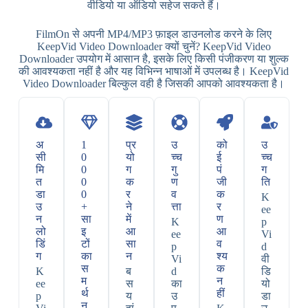
वीडियो या ऑडियो सहेज सकते हैं।
FilmOn से अपनी MP4/MP3 फ़ाइल डाउनलोड करने के लिए
KeepVid Video Downloader क्यों चुनें? KeepVid Video
Downloader उपयोग में आसान है, इसके लिए किसी पंजीकरण या शुल्क
की आवश्यकता नहीं है और यह विभिन्न भाषाओं में उपलब्ध है। KeepVid
Video Downloader बिल्कुल वही है जिसकी आपको आवश्यकता है।
अ
1
प्र
उ
को
उ
सी
0
यो
च्च
ई
च्च
मि
0
ग
गु
पं
ग
त
0
क
ण
जी
ति
डा
0
र
व
क
K
उ
+
ने
त्ता
र
ee
न
सा
में
ण
K
p
लो
इ
आ
आ
ee
Vi
डिं
टों
सा
व
p
d
ग
का
न
श्य
Vi
वी
स
क
K
ब
d
डि
म
न
ee
स
का
यो
र्थ
हीं
p
य
उ
डा
न