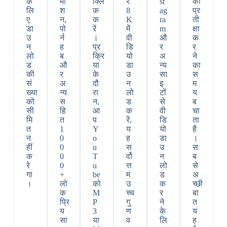
के
मो
क्लि
र
st
का
लि
श
क
8
ag
प्र
ए
न,
क
K
ra
ती
डा
पो
रें
में
m
क्षा
उ
र्न
।
वी
औ
क
न
ह
प्र
डि
र
र
लो
ब
क्रि
यो
अ
ने
ड
औ
या
डा
न्य
का
की
र
के
उ
सा
स
सं
अ
दौ
न
इ
म
ख्या
न्य
रा
लो
टों
य
को
स
न,
ड
से
ब
सी
हि
आ
क
वी
चा
मि
त
प
रें,
डि
ता
त
1
Y
य
यो
है
न
0
o
ह
डा
।
हीं
0
u
स
उ
स
क
0
T
र्वो
न
ब
रे
0
u
त्त
लो
से
गा
+
be
म
ड
अ
।
लो
को
उ
क
च्छी
क
M
च्च
र
बा
प्रि
P
गु
ने
त
य
3
ण
के
य
सा
या
व
लि
ह