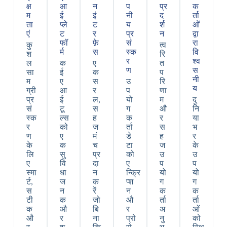
क्ष
आ
न
प
प्र
क
म
ई
इं
नी
द
र्ता
ता
प्ले
ट
य
र्श
ओं
एं
ट
र
प्र
न
द्वा
फॉ
फ़े
सं
रा
कु
त्व
र्म
स
स्क
वि
श
रि
र
श्व
ल
क
ए
त
ण
स
सा
ई
क
प
नी
म
ए
स
उ
रि
य
ग्री
आ
र
प
णा
प्र
ई
ल,
यो
म
दु
सं
टू
स
ग
औ
नि
स्क
ल्स
ह
क
र
या
र
को
ज
र्ता
स
भ
ण
ए
मं
डे
ह
र
के
क
च
टा
ज
के
लि
सु
प्र
को
उ
उ
ए
वि
दा
ए
प
प
स्मा
धा
न
न्क्रि
यो
यो
र्ट,
ज
क
प्श
ग
ग
स
न
रें
न
क
क
टी
क
जो
औ
र्ता
र्ता
क
औ
बि
र
अ
ओं
औ
र
ना
प्रो
नु
को