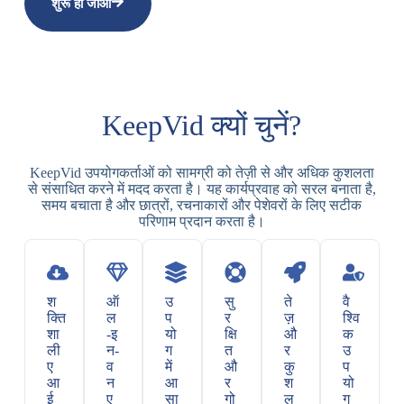
शुरू हो जाओ
KeepVid क्यों चुनें?
KeepVid उपयोगकर्ताओं को सामग्री को तेज़ी से और अधिक कुशलता
से संसाधित करने में मदद करता है। यह कार्यप्रवाह को सरल बनाता है,
समय बचाता है और छात्रों, रचनाकारों और पेशेवरों के लिए सटीक
परिणाम प्रदान करता है।
श
ऑ
उ
सु
ते
वै
क्ति
ल
प
र
ज़
श्वि
शा
-इ
यो
क्षि
औ
क
ली
न-
ग
त
र
उ
ए
व
में
औ
कु
प
आ
न
आ
र
श
यो
ई
ए
सा
गो
ल
ग