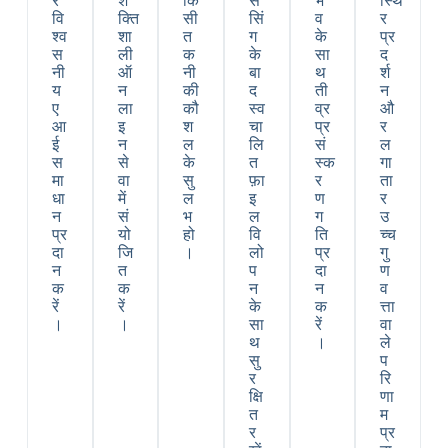
र
श
कि
से
भ
स्थि
वि
क्ति
सी
सिं
व
र
श्व
शा
त
ग
के
प्र
स
ली
क
के
सा
द
नी
ऑ
नी
बा
थ
र्श
य
न
की
द
ती
न
ए
ला
कौ
स्व
व्र
औ
आ
इ
श
चा
प्र
र
ई
न
ल
लि
सं
ल
स
से
के
त
स्क
गा
मा
वा
सु
फ़ा
र
ता
धा
में
ल
इ
ण
र
न
सं
भ
ल
ग
उ
प्र
यो
हो
वि
ति
च्च
दा
जि
।
लो
प्र
गु
न
त
प
दा
ण
क
क
न
न
व
रें
रें
के
क
त्ता
।
।
सा
रें
वा
थ
।
ले
सु
प
र
रि
क्षि
णा
त
म
र
प्र