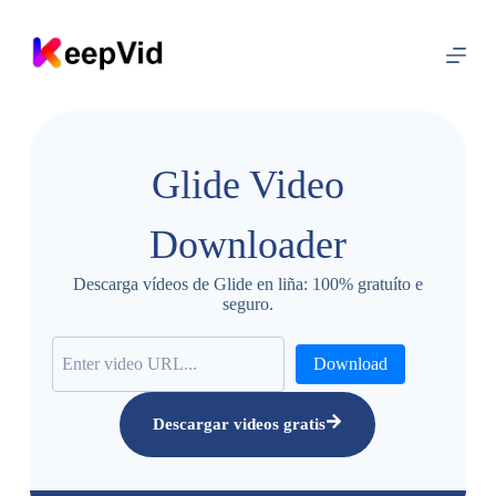
I
r
a
o
c
o
n
t
Glide Video
i
d
o
Downloader
Descarga vídeos de Glide en liña: 100% gratuíto e
seguro.
Download
Descargar videos gratis