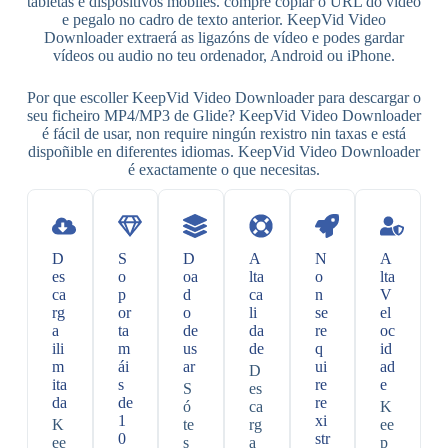
tabletas e dispositivos móbiles. cómpre copiar o URL do vídeo
e pegalo no cadro de texto anterior. KeepVid Video
Downloader extraerá as ligazóns de vídeo e podes gardar
vídeos ou audio no teu ordenador, Android ou iPhone.
Por que escoller KeepVid Video Downloader para descargar o
seu ficheiro MP4/MP3 de Glide? KeepVid Video Downloader
é fácil de usar, non require ningún rexistro nin taxas e está
dispoñible en diferentes idiomas. KeepVid Video Downloader
é exactamente o que necesitas.
D
S
D
A
N
A
es
o
oa
lta
o
lta
ca
p
d
ca
n
V
rg
or
o
li
se
el
a
ta
de
da
re
oc
ili
m
us
de
q
id
m
ái
ar
ui
ad
D
ita
s
re
e
S
es
da
de
re
ó
ca
K
1
xi
K
te
rg
ee
0
str
ee
s
a
p