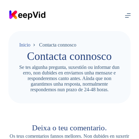
I
r
a
o
c
o
n
t
Inicio
Contacta connosco
i
Contacta connosco
d
o
Se tes algunha pregunta, suxestión ou informar dun
erro, non dubides en enviarnos unha mensaxe e
responderemos canto antes. Aínda que non
garantimos unha resposta, normalmente
respondemos nun prazo de 24-48 horas.
Deixa o teu comentario.
Os teus comentarios fannos mellores. Non dubides en suxerir