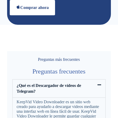
Comprar ahora
Preguntas más frecuentes
Preguntas frecuentes
¿Qué es el Descargador de vídeos de
Telegram?
KeepVid Video Downloader es un sitio web
creado para ayudarlo a descargar videos mediante
una interfaz web en línea fácil de usar. KeepVid
Video Downloader le permite guardar cualquier