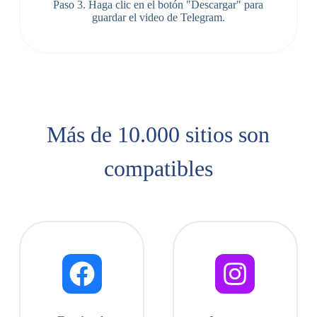
Paso 3. Haga clic en el botón "Descargar" para
guardar el video de Telegram.
Más de 10.000 sitios son
compatibles