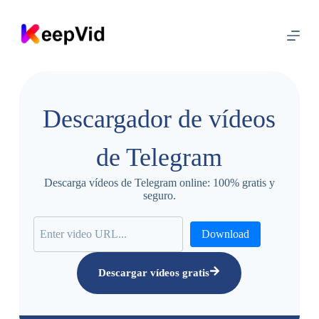
s
a
l
t
a
r
a
l
Descargador de vídeos
c
o
n
de Telegram
t
e
n
Descarga vídeos de Telegram online: 100% gratis y
i
seguro.
d
o
Download
Descargar vídeos gratis