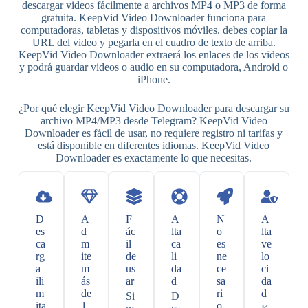
descargar videos fácilmente a archivos MP4 o MP3 de forma
gratuita. KeepVid Video Downloader funciona para
computadoras, tabletas y dispositivos móviles. debes copiar la
URL del video y pegarla en el cuadro de texto de arriba.
KeepVid Video Downloader extraerá los enlaces de los videos
y podrá guardar videos o audio en su computadora, Android o
iPhone.
¿Por qué elegir KeepVid Video Downloader para descargar su
archivo MP4/MP3 desde Telegram? KeepVid Video
Downloader es fácil de usar, no requiere registro ni tarifas y
está disponible en diferentes idiomas. KeepVid Video
Downloader es exactamente lo que necesitas.
D
A
F
A
N
A
es
d
ác
lta
o
lta
ca
m
il
ca
es
ve
rg
ite
de
li
ne
lo
a
m
us
da
ce
ci
ili
ás
ar
d
sa
da
m
de
ri
d
Si
D
ita
1
o