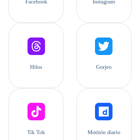
Facebook
Instagram
Hilos
Gorjeo
Tik Tok
Motitón diario