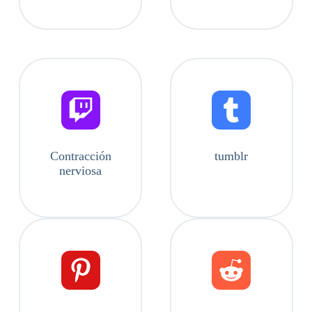
Contracción
tumblr
nerviosa