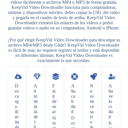
videos fácilmente a archivos MP4 o MP3 de forma gratuita.
KeepVid Video Downloader funciona para computadoras,
tabletas y dispositivos móviles. debes copiar la URL del video
y pegarla en el cuadro de texto de arriba. KeepVid Video
Downloader extraerá los enlaces de los videos y podrá
guardar videos o audio en su computadora, Android o iPhone.
¿Por qué elegir KeepVid Video Downloader para descargar su
archivo MP4/MP3 desde Glide? KeepVid Video Downloader
es fácil de usar, no requiere registro ni tarifas y está disponible
en diferentes idiomas. KeepVid Video Downloader es
exactamente lo que necesitas.
D
A
F
A
N
A
es
d
ác
lta
o
lta
ca
m
il
ca
es
ve
rg
ite
de
li
ne
lo
a
m
us
da
ce
ci
ili
ás
ar
d
sa
da
m
de
ri
d
Si
D
ita
1
o
m
es
K
da
0
re