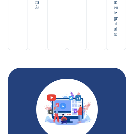
m
m
ás
en
.
te
gr
at
ui
to
.