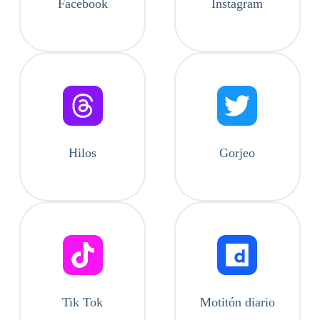
Facebook
Instagram
Hilos
Gorjeo
Tik Tok
Motitón diario