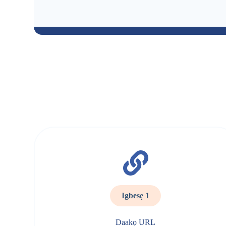
Igbesẹ 1
Daakọ URL