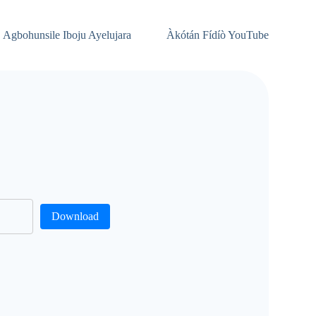
Agbohunsile Iboju Ayelujara
Àkótán Fídíò YouTube
Download