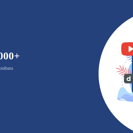
000
+
nibara