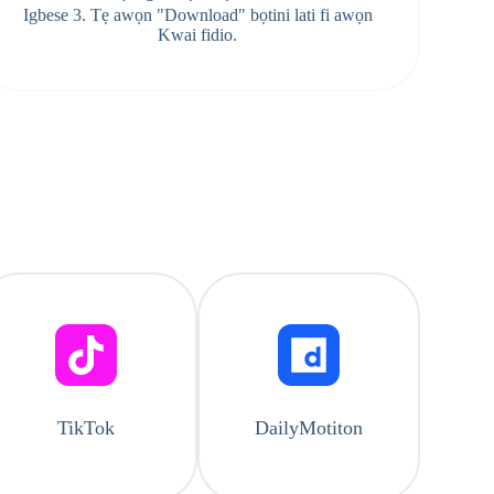
Igbese 3. Tẹ awọn "Download" bọtini lati fi awọn
Kwai fidio.
TikTok
DailyMotiton