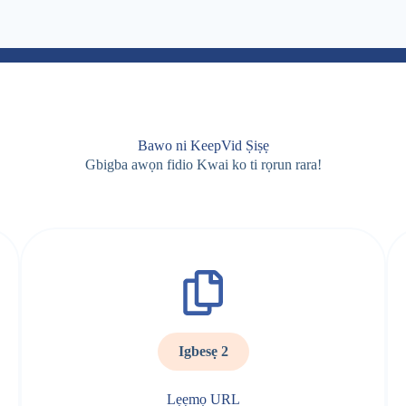
Bawo ni KeepVid Ṣiṣẹ
Gbigba awọn fidio Kwai ko ti rọrun rara!
Igbesẹ 2
Lẹẹmọ URL