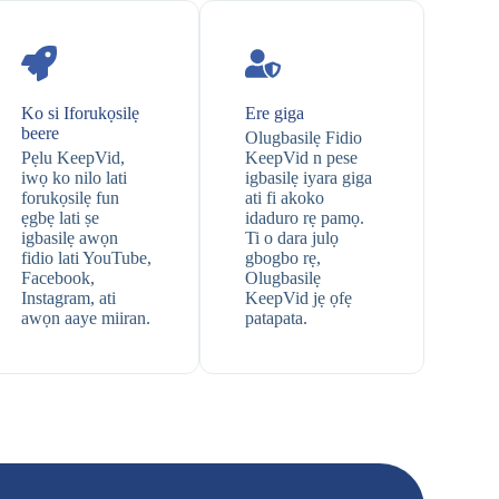
Ko si Iforukọsilẹ
Ere giga
beere
Olugbasilẹ Fidio
Pẹlu KeepVid,
KeepVid n pese
iwọ ko nilo lati
igbasilẹ iyara giga
forukọsilẹ fun
ati fi akoko
ẹgbẹ lati ṣe
idaduro rẹ pamọ.
igbasilẹ awọn
Ti o dara julọ
fidio lati YouTube,
gbogbo rẹ,
Facebook,
Olugbasilẹ
Instagram, ati
KeepVid jẹ ọfẹ
awọn aaye miiran.
patapata.