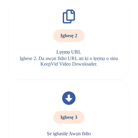
Igbesẹ 2
Lẹẹmọ URL
Igbese 2. Da awọn fidio URL ati ki o lẹẹmọ o sinu
KeepVid Video Downloader.
Igbesẹ 3
Ṣe igbasilẹ Awọn fidio