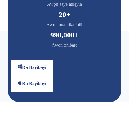
Awọn aaye atilẹyin
20
+
Awọn ọna kika faili
990,000
+
Awon onibara
Ra Bayibayi
Ra Bayibayi