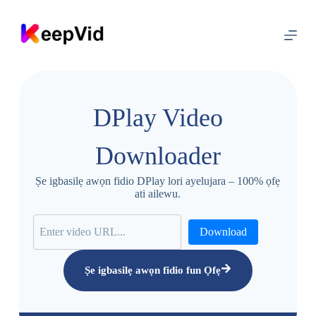
R
e
k
ọ
j
a
s
i
DPlay Video
a
k
o
Downloader
o
n
u
Ṣe igbasilẹ awọn fidio DPlay lori ayelujara – 100% ọfẹ
ati ailewu.
Download
Ṣe igbasilẹ awọn fidio fun Ọfẹ