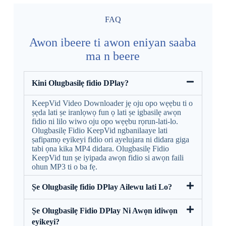
FAQ
Awon ibeere ti awon eniyan saaba
ma n beere
Kini Olugbasilẹ fidio DPlay?
KeepVid Video Downloader jẹ oju opo wẹẹbu ti o
ṣẹda lati ṣe iranlọwọ fun ọ lati ṣe igbasilẹ awọn
fidio ni lilo wiwo oju opo wẹẹbu rọrun-lati-lo.
Olugbasilẹ Fidio KeepVid ngbanilaaye lati
ṣafipamọ eyikeyi fidio ori ayelujara ni didara giga
tabi ọna kika MP4 didara. Olugbasilẹ Fidio
KeepVid tun ṣe iyipada awọn fidio si awọn faili
ohun MP3 ti o ba fẹ.
Ṣe Olugbasilẹ fidio DPlay Ailewu lati Lo?
Ṣe Olugbasilẹ Fidio DPlay Ni Awọn idiwọn
eyikeyi?