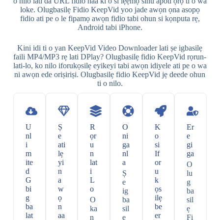
o nilo lati da URL fidio naa ki o si lẹẹmọ sinu apoti ọrọ ti o wa
loke. Olugbasilẹ Fidio KeepVid yoo jade awọn ọna asopọ
fidio ati pe o le fipamọ awọn fidio tabi ohun si kọnputa rẹ,
Android tabi iPhone.
Kini idi ti o yan KeepVid Video Downloader lati ṣe igbasilẹ
faili MP4/MP3 rẹ lati DPlay? Olugbasilẹ fidio KeepVid rọrun-
lati-lo, ko nilo iforukọsilẹ eyikeyi tabi awọn idiyele ati pe o wa
ni awọn ede oriṣiriṣi. Olugbasilẹ fidio KeepVid jẹ deede ohun
ti o nilo.
U
Ṣ
R
O
K
Er
nl
e
ọr
ni
o
e
i
ati
u
ga
si
gi
m
lẹ
n
nl
If
ga
ite
yi
lat
a
or
O
d
n
i
u
Ṣ
lu
G
a
L
k
e
g
bi
w
o
ọs
ig
ba
g
ọ
ilẹ
O
ba
sil
ba
n
be
ka
sil
ẹ
lat
aa
er
n
ẹ
Fi