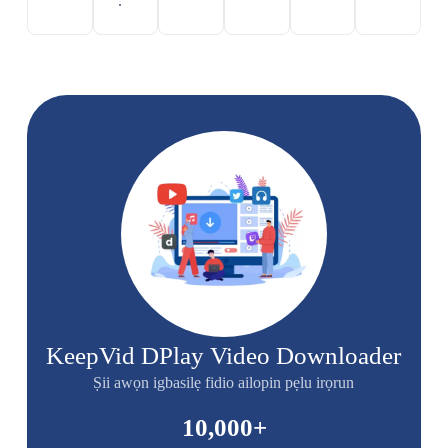
.
KeepVid DPlay Video Downloader
Ṣii awọn igbasilẹ fidio ailopin pẹlu irọrun
10,000
+