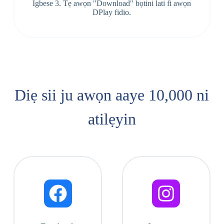
Igbese 3. Tẹ awọn "Download" bọtini lati fi awọn
DPlay fidio.
Diẹ sii ju awọn aaye 10,000 ni
atilẹyin