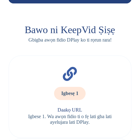
Bawo ni KeepVid Ṣiṣẹ
Gbigba awọn fidio DPlay ko ti rọrun rara!
Igbesẹ 1
Daakọ URL
Igbese 1. Wa awọn fidio ti o fẹ lati gba lati
ayelujara lati DPlay.