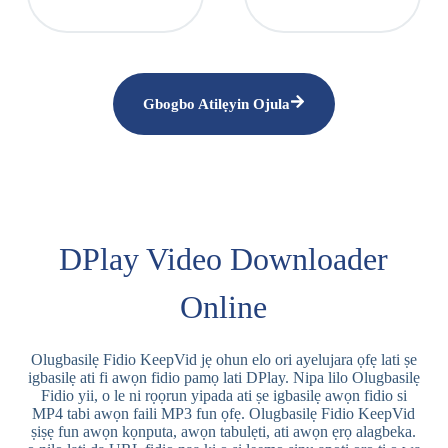
Gbogbo Atilẹyin Ojula
DPlay Video Downloader
Online
Olugbasilẹ Fidio KeepVid jẹ ohun elo ori ayelujara ọfẹ lati ṣe
igbasilẹ ati fi awọn fidio pamọ lati DPlay. Nipa lilo Olugbasilẹ
Fidio yii, o le ni rọọrun yipada ati ṣe igbasilẹ awọn fidio si
MP4 tabi awọn faili MP3 fun ọfẹ. Olugbasilẹ Fidio KeepVid
ṣiṣẹ fun awọn kọnputa, awọn tabulẹti, ati awọn ẹrọ alagbeka.