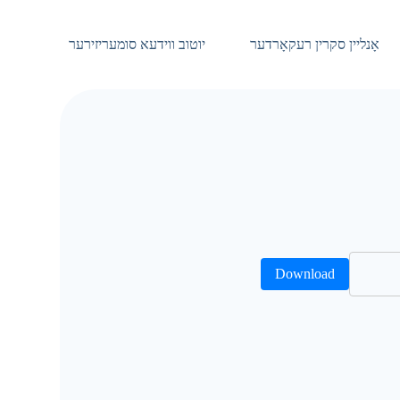
ה
אָ
אָנליין סקרין רעקאָרדער
יוטוב ווידעא סומעריזירער
פּ
ק
ע
ן
צ
ו
א
י
נ
ה
אַ
ל
ט
Download