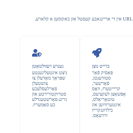
שנעל ארויסנעמען די וויכטיגסטע טיילן פון יעדן פייסבוק ווידעא מיט KeepVid פייסבוק ווידעא סומעריזער. פשוט אריינלייגן די ווידעא URL אין די אריינגאבע קעסטל און באקומען א קלארע,
ברייט נוצן
גענויע רעזולטאַטן
פּאַסיק פֿאַר
ניצט אינטעליגענטע
סטודענטן,
שפּראַך מאָדעלן צו
פֿאָרשער,
צושטעלן
קריייטערז, וואָס
פאַרלעסלעכע
אָפּשאַצן לעקציעס,
סטרוקטורירטע און
טוטאָריאַלס,
גרינג-פאַרשטענדלע
אינטערוויוען און
כע סאַמעריז.
בילדונגקרייז
ווידעאָס.