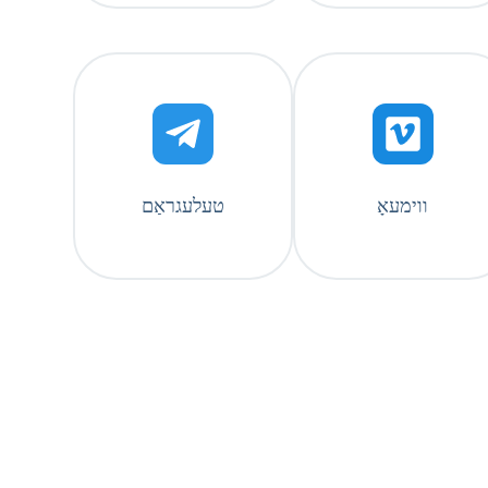
ווימעאָ
טעלעגראַם