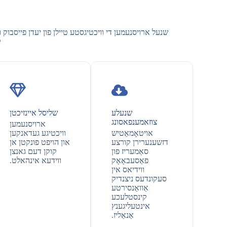
ק
שנעלע
שליסל איינזיכטן
צוזאמענפאסונג
ארויסנעמען
אויטאָמאַטיש
וויכטיגע געדאנקען
דזשענערירן קורצע
און הויפט פונקטן אן
סאַמעריז פון
קוקן דעם גאנצן
פאַסעבאָאָק
ווידעא אינהאלט.
ווידיאס אין
סעקונדעס ניצנדיק
אַוואַנסירטע
קינסטלעכע
אינטעליגענץ
אַנאַליז.