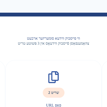
ווי פייסבוק ווידעא סומעריזער ארבעט
צוזאַמענפאַסן פֿייסבוק ווידעאָס אין 3 פּשוטע טריט
שריט 2
פּאַפּ URL