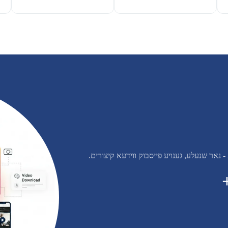
- נאר שנעלע, גענויע פייסבוק ווידעא קיצורים.