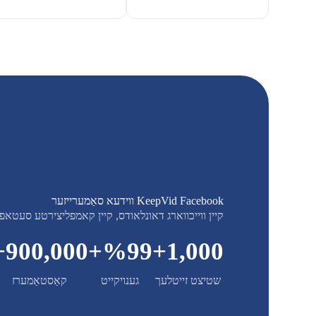
KeepVid Facebook ווידעא סאַמערייזער
קיין ווייכווארג דאונלאודס, קיין קאמפליצירטע סעטאפ 
+
900,000
%+
99
+
1,000
שטיצט זייטלעך
גענויקייט
קאַסטאַמערז