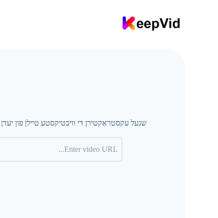
שנעל עקסטראַקטירן די וויכטיקסטע טיילן פון יעדן פ