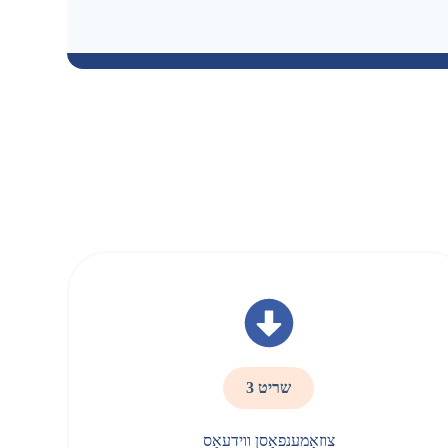
שריט 3
צוזאַמענפאַסן ווידעאָס