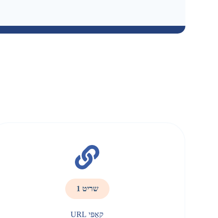
שריט 1
קאָפּי URL