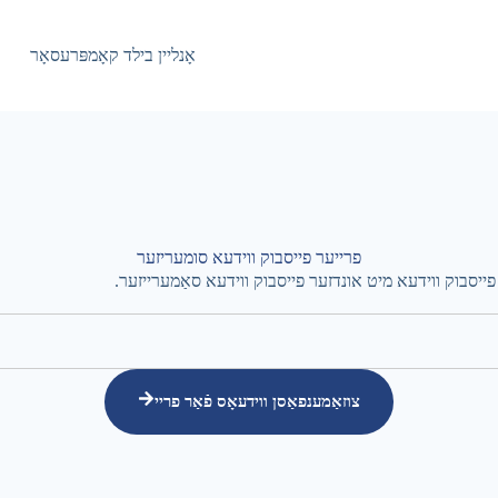
אָנליין בילד קאָמפּרעסאָר
פרייער פייסבוק ווידעא סומעריזער
ייסבוק ווידעא מיט אונדזער פייסבוק ווידעא סאַמערייזער.
צוזאַמענפאַסן ווידעאָס פֿאַר פריי