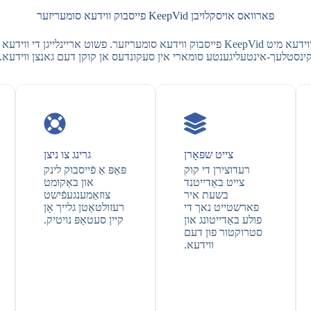
פארוואס אויסקלויבן KeepVid פייסבוק ווידעא סומעריזער
ינסטלעך-אינטעליגענטע סומארי אין סעקונדעס אן קוקן דעם גאנצן ווידעא.
צייט שפּאָרן
גרינג צו ניצן
רעדוצירן די קוק
פּאַפּ אַ פֿייסבוק לינק
צייט באַדייטנד
און באַקומט
בשעת איר
צוזאַמענגעפֿישט
פארשטייט נאך די
רעזולטאַטן גלייך אָן
פולע באַדייטונג און
קיין סעטאַפּ נויטיק.
סטרוקטור פון דעם
ווידעא.