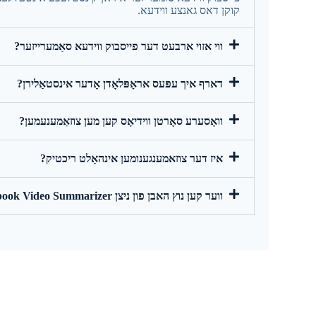
קוקן דאס גאנצע ווידעא.
ווי אזוי ארבעט דער פייסבוק ווידעא סאַמערייזער?
דארף איך עפּעס אראָפּלאָדן אָדער אינסטאַלירן?
וואָסערע סאָרטן ווידיאָס קען מען צוזאַמענעמען?
איז דער צוזאמענגענומען אינהאַלט ריכטיק?
ווער קען נוץ האבן פון ניצן KeepVid Facebook Video Summarizer?