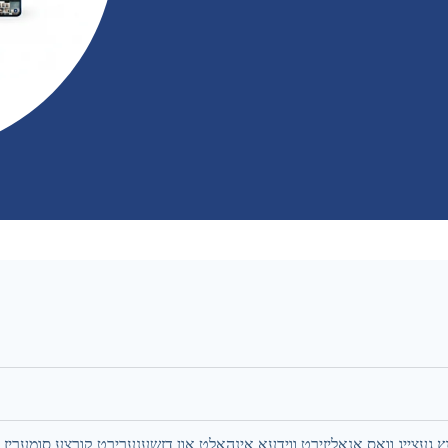
ץ געצייג וואס אנאליזירט ווידעא אינהאלט און דזשענערירט קורצע סומעריז, 