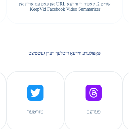
שריט 2. קאפיר די ווידעא URL און פּאַפּ עס אריין אין
KeepVid Facebook Video Summarizer.
פּאָפּולערע ווידעאָ זייטלעך ווערן געשטיצט
פֿעדעם
טוויטער