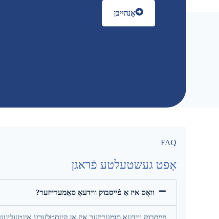
אָנהייבן
FAQ
אָפט געשטעלטע פֿראגן
וואָס איז אַ פֿייסבוק ווידעאָ סאַמערייזער?
פייסבוק ווידעא סומעריזער איז אן קינסטלעכע אינטעליגענ