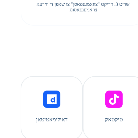
שריט 3. דריקט "צוזאמענפאסן" צו שאפן די ווידעא
צוזאמענפאסונג.
טיקטאָק
דאַילימאָטיטאָן