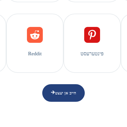
פּינטערעסט
Reddit
הייב אן יעצט