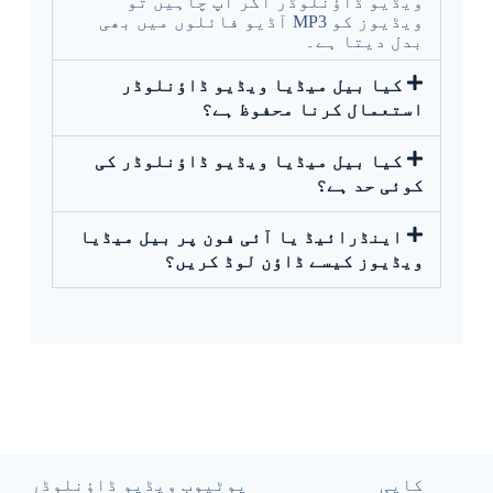
ویڈیو ڈاؤنلوڈر اگر آپ چاہیں تو
ویڈیوز کو MP3 آڈیو فائلوں میں بھی
بدل دیتا ہے۔
کیا بیل میڈیا ویڈیو ڈاؤنلوڈر
استعمال کرنا محفوظ ہے؟
کیا بیل میڈیا ویڈیو ڈاؤنلوڈر کی
کوئی حد ہے؟
اینڈرائیڈ یا آئی فون پر بیل میڈیا
ویڈیوز کیسے ڈاؤن لوڈ کریں؟
کاپی
یوٹیوب ویڈیو ڈاؤنلوڈر