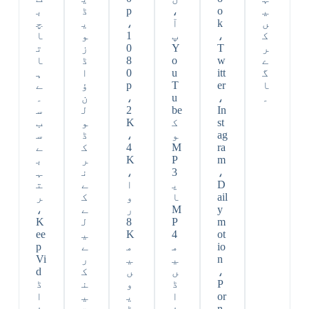
ی
o
،
p
ڈ
ب
ں
k
آ
،
ی
چ
ک
،
پ
1
و
ا
ر
T
Y
0
ز
ت
ے
w
o
8
ڈ
ا
گ
itt
u
0
ا
ہ
ا
er
T
p
ؤ
ے
۔
،
u
،
ن
۔
In
be
2
ل
س
st
ک
K
و
ب
ag
و
،
ڈ
س
ra
M
4
ک
ے
m
P
K
ر
ب
،
3
،
ن
ہ
D
ی
ا
ے
ت
ail
ا
و
ک
ر
y
M
ر
ے
،
m
P
8
ل
K
ot
4
K
ی
ee
io
م
م
ے
p
n
ی
ی
ر
Vi
،
ں
ں
ک
d
P
ڈ
و
ن
ڈ
or
ا
ی
ی
ا
n
ؤ
ڈ
ت
ؤ