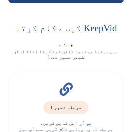
KeepVid کیسے کام کرتا
ہے۔
بیل میڈیا ویڈیوز ڈاؤن لوڈ کرنا اتنا آسان
کبھی نہیں تھا!
مرحلہ نمبر 1
یو آر ایل کاپی کریں۔
مرحلہ 1۔ وہ ویڈیو تلاش کریں جسے آپ بیل