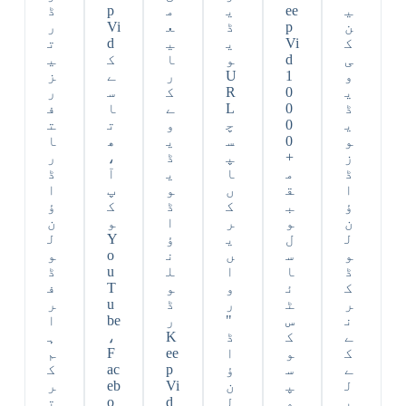
ی
ee
ی
م
p
ڈ
ن
p
ڈ
ع
Vi
ر
ک
Vi
ی
ی
d
ت
ی
d
و
ا
ک
ی
و
1
U
ر
ے
ز
ی
0
R
ک
س
ر
ڈ
0
L
ے
ا
ف
ی
0
چ
و
ت
ت
و
0
س
ی
ھ
ا
ز
+
پ
ڈ
،
ر
ڈ
م
ا
ی
آ
ڈ
ا
ق
ں
و
پ
ا
ؤ
ب
ک
ڈ
ک
ؤ
ن
و
ر
ا
و
ن
ل
ل
ی
ؤ
Y
ل
و
س
ں
ن
o
و
ڈ
ا
ا
ل
u
ڈ
ک
ئ
و
و
T
ف
ر
ٹ
ر
ڈ
u
ر
ن
س
"
ر
be
ا
ے
ک
ڈ
K
،
ہ
ک
و
ا
ee
F
م
ے
س
ؤ
p
ac
ک
ل
پ
ن
Vi
eb
ر
ی
و
ل
d
o
ت