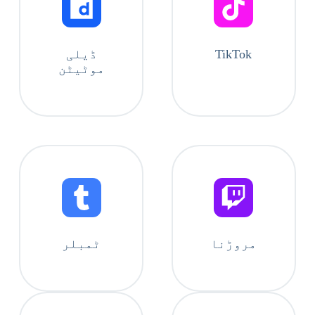
TikTok
ڈیلی
موٹیٹن
مروڑنا
ٹمبلر