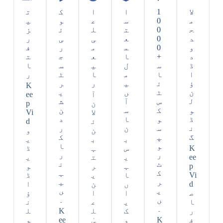
لا
1
ا
ا
ک
ت
م
0
س
ع
و
ی
ح
0
ت
ل
ئ
ز
د
0
ع
ی
ی
ر
و
0
م
م
ر
ف
د
+
ا
ع
ج
ت
ڈ
س
ل
ی
س
ا
ا
ا
م
ا
ٹ
ر
ؤ
ئ
ی
ر
ر
K
ن
ٹ
ں
ی
آ
ee
ل
س
آ
ش
ن
p
و
ک
س
ن
لا
Vi
ڈ
و
ا
د
ئ
d
ن
س
ن
ر
ن
و
گ
پ
ک
ب
ب
ی
و
ا
K
س
ہ
ڈ
ر
ر
ee
ی
ت
ی
ٹ
ن
p
ہ
ر
و
ک
ہ
Vi
ا
ی
ڈ
ر
ی
d
ں
ن
ا
ی
ں
ص
ا
ا
ؤ
ں
۔
ا
ی
ع
ن
۔
ر
ک
ل
K
ل
ف
K
و
یٰ
ee
و