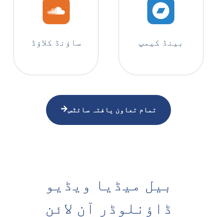
بینڈ کیمپ
ساؤنڈ کلاؤڈ
تمام تعاون یافتہ سائٹس
بیل میڈیا ویڈیو
ڈاؤنلوڈر آن لائن