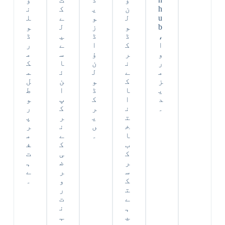
h
ن
ی
ک
ن
u
ل
و
ے
ل
b
و
ز
ل
و
،
ڈ
ڈ
ی
ڈ
ا
ک
ا
ے
ر
و
ر
ؤ
س
م
ر
ن
ن
ا
ک
م
ے
ل
ئ
م
ز
ک
و
ن
ل
ی
ا
ڈ
ا
ط
د
ا
ک
پ
و
۔
ن
ر
ک
ر
ت
ی
ر
پ
خ
ں
ن
ر
ا
۔
ے
م
ب
ک
ف
ک
ی
ت
ر
ض
ہ
س
ر
ے
ک
و
۔
ت
ر
ے
ت
ہ
ن
ی
ہ