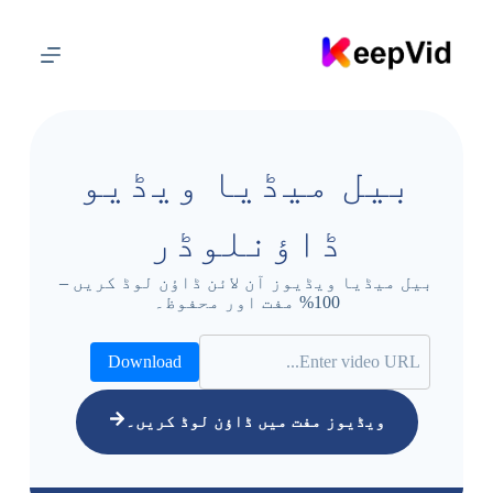
م
و
ا
د
پ
ر
ج
ا
بیل میڈیا ویڈیو
ئ
ی
ں
ڈاؤنلوڈر
۔
بیل میڈیا ویڈیوز آن لائن ڈاؤن لوڈ کریں –
100% مفت اور محفوظ۔
Download
ویڈیوز مفت میں ڈاؤن لوڈ کریں۔