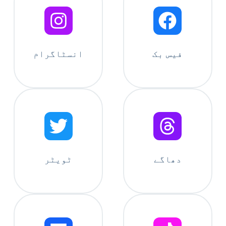
فیس بک
انسٹاگرام
دھاگے
ٹویٹر