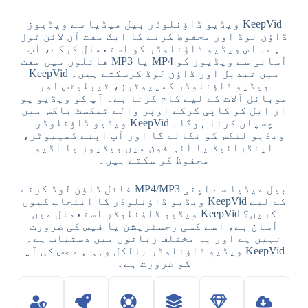
KeepVid ویڈیو ڈاؤنلوڈر بیل میڈیا سے ویڈیوز
ڈاؤن لوڈ اور محفوظ کرنے کا ایک مفت آن لائن ٹول
ہے۔ اس ویڈیو ڈاؤنلوڈر کو استعمال کرکے، آپ
آسانی سے ویڈیوز کو MP4 یا MP3 فائلوں میں مفت
میں تبدیل اور ڈاؤن لوڈ کرسکتے ہیں۔ KeepVid
ویڈیو ڈاؤنلوڈر کمپیوٹرز، ٹیبلیٹس اور
موبائل آلات کے لیے کام کرتا ہے۔ آپ کو ویڈیو یو
آر ایل کو کاپی کرکے اوپر والے ٹیکسٹ باکس میں
چسپاں کرنا ہوگا۔ KeepVid ویڈیو ڈاؤنلوڈر
ویڈیو لنکس کو نکالے گا اور آپ اپنے کمپیوٹر،
اینڈرائیڈ یا آئی فون میں ویڈیوز یا آڈیو
محفوظ کر سکتے ہیں۔
بیل میڈیا سے اپنی MP4/MP3 فائل ڈاؤن لوڈ کرنے
کے لیے KeepVid ویڈیو ڈاؤنلوڈر کا انتخاب کیوں
کریں؟ KeepVid ویڈیو ڈاؤنلوڈر استعمال میں
آسان ہے، اسے کسی رجسٹریشن یا فیس کی ضرورت
نہیں ہے اور یہ مختلف زبانوں میں دستیاب ہے۔
KeepVid ویڈیو ڈاؤنلوڈر بالکل وہی ہے جس کی آپ
کو ضرورت ہے۔