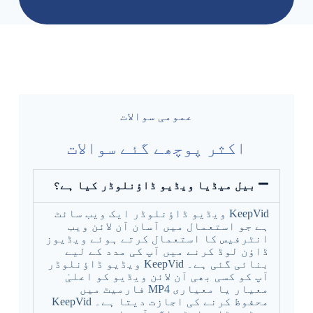
عمومی سوالات
اکثر پوچھے گئے سوالات
بیل میڈیا ویڈیو ڈاؤنلوڈر کیا ہے؟
KeepVid ویڈیو ڈاؤنلوڈر ایک ویب سائٹ
ہے جو استعمال میں آسان آن لائن ویب
انٹرفیس کا استعمال کرتے ہوئے ویڈیوز
ڈاؤن لوڈ کرنے میں آپ کی مدد کے لیے
بنائی گئی ہے۔ KeepVid ویڈیو ڈاؤنلوڈر
آپ کو کسی بھی آن لائن ویڈیو کو اعلیٰ
معیار یا معیاری MP4 فارمیٹ میں
محفوظ کرنے کی اجازت دیتا ہے۔ KeepVid