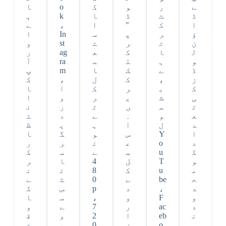
ے
ر
و
ک
o
ا
ڈ
ٹ
ڈ
ا
k
ہ
ا
ک
"
ا
،
ے
ؤ
ر
پ
س
In
ا
ن
ت
ر
ت
st
و
ل
ا
ک
ع
ag
ر
و
ہ
ل
م
ra
آ
ڈ
ے
ک
ا
m
پ
ز
،
ک
ل
،
ک
ک
ب
ر
ک
ا
ا
ی
ش
ی
ر
و
ا
ت
م
ں
ت
ر
ن
ع
و
۔
ے
د
ت
د
ل
ا
ہ
ی
ظ
ا
Y
س
و
گ
ا
د
o
ع
ئ
ر
ر
ک
u
م
ے
س
ک
و
T
ل
4
ا
ر
م
u
ک
8
ئ
ن
ح
be
ے
0
ٹ
ے
د
،
د
p
س
ک
و
F
و
،
س
ا
د
ac
ر
7
ے
و
ن
eb
ا
2
و
ق
ہ
o
ن
0
ی
ت