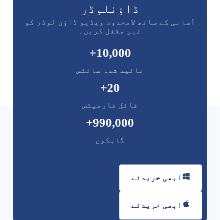
ڈاؤنلوڈر
آسانی کے ساتھ لامحدود ویڈیو ڈاؤن لوڈز کو
غیر مقفل کریں۔
+
10,000
تائید شدہ سائٹس
+
20
فائل فارمیٹس
+
990,000
گاہکوں
ابھی خریدئے
ابھی خریدئے