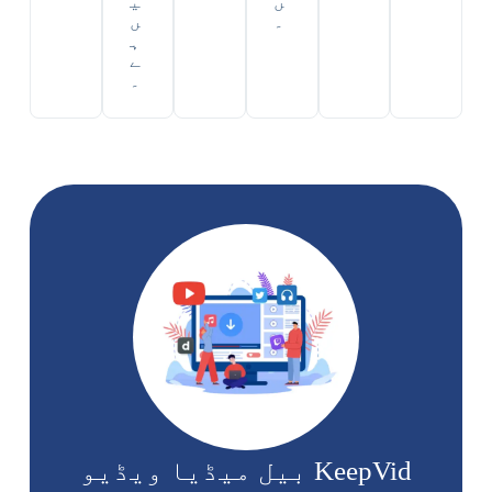
ں
ی
۔
ں
ہ
ے
۔
KeepVid بیل میڈیا ویڈیو