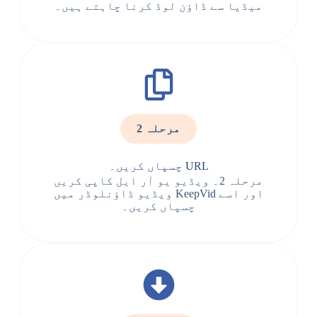
میڈیا سے ڈاؤن لوڈ کرنا چاہتے ہیں۔
مرحلہ 2
URL چسپاں کریں۔
مرحلہ 2۔ ویڈیو یو آر ایل کاپی کریں
اور اسے KeepVid ویڈیو ڈاؤنلوڈر میں
چسپاں کریں۔