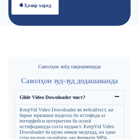
Ҳозир харед
Саволҳои зиёд такрормешуда
Саволҳои зуд-зуд додашаванда
Glide Video Downloader чист?
KeepVid Video Downloader як вебсайтест, ки
барои зеркашии видеоҳо бо истифода аз
интерфейси интернетии ба осонӣ
истифодашуда сохта шудааст. KeepVid Video
Downloader ба шумо имкон медиҳад, ки ҳама
гуна видеои онлайнро дар формати MP4-