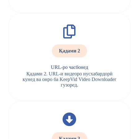
Қадами 2
URL-ро часбонед
Қадами 2. URL-и видеоро нусхабардорӣ
кунед ва онро ба KeepVid Video Downloader
гузоред.
Қадами 3