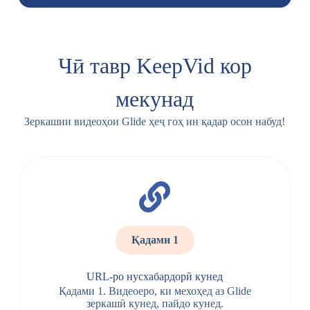
Чӣ тавр KeepVid кор
мекунад
Зеркашии видеоҳои Glide ҳеҷ гоҳ ин қадар осон набуд!
Қадами 1
URL-ро нусхабардорӣ кунед
Қадами 1. Видеоеро, ки мехоҳед аз Glide
зеркашӣ кунед, пайдо кунед.