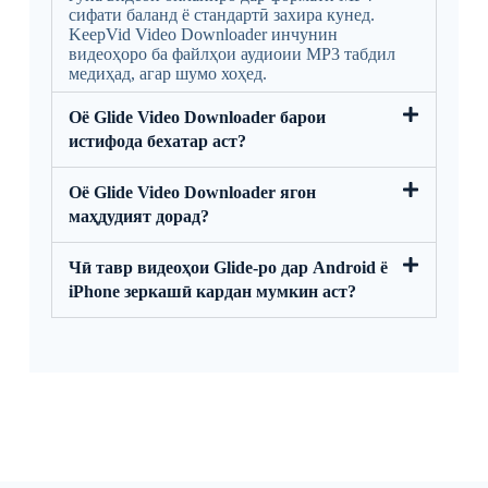
сифати баланд ё стандартӣ захира кунед.
KeepVid Video Downloader инчунин
видеоҳоро ба файлҳои аудиоии MP3 табдил
медиҳад, агар шумо хоҳед.
Оё Glide Video Downloader барои
истифода бехатар аст?
Оё Glide Video Downloader ягон
маҳдудият дорад?
Чӣ тавр видеоҳои Glide-ро дар Android ё
iPhone зеркашӣ кардан мумкин аст?