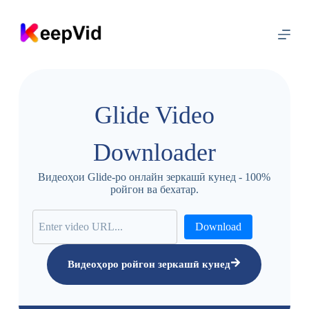
Г
у
з
а
ш
т
а
н
Glide Video
б
а
м
Downloader
у
н
д
Видеоҳои Glide-ро онлайн зеркашӣ кунед - 100%
а
ройгон ва бехатар.
р
и
ҷ
Download
а
Видеоҳоро ройгон зеркашӣ кунед