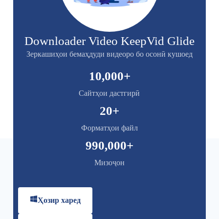
Downloader Video KeepVid Glide
Зеркашиҳои бемаҳдуди видеоро бо осонӣ кушоед
10,000
+
Сайтҳои дастгирӣ
20
+
Форматҳои файл
990,000
+
Мизоҷон
Ҳозир харед