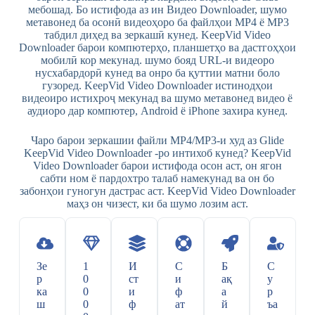
мебошад. Бо истифода аз ин Видео Downloader, шумо
метавонед ба осонӣ видеоҳоро ба файлҳои MP4 ё MP3
табдил диҳед ва зеркашӣ кунед. KeepVid Video
Downloader барои компютерҳо, планшетҳо ва дастгоҳҳои
мобилӣ кор мекунад. шумо бояд URL-и видеоро
нусхабардорӣ кунед ва онро ба қуттии матни боло
гузоред. KeepVid Video Downloader истинодҳои
видеоиро истихроҷ мекунад ва шумо метавонед видео ё
аудиоро дар компютер, Android ё iPhone захира кунед.
Чаро барои зеркашии файли MP4/MP3-и худ аз Glide
KeepVid Video Downloader -ро интихоб кунед? KeepVid
Video Downloader барои истифода осон аст, он ягон
сабти ном ё пардохтро талаб намекунад ва он бо
забонҳои гуногун дастрас аст. KeepVid Video Downloader
маҳз он чизест, ки ба шумо лозим аст.
Зе
1
И
С
Б
С
р
0
ст
и
ақ
у
ка
0
и
ф
а
р
ш
0
ф
ат
й
ъа