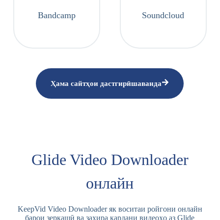
Bandcamp
Soundcloud
Ҳама сайтҳои дастгирӣшаванда
Glide Video Downloader
онлайн
KeepVid Video Downloader як воситаи ройгони онлайн
барои зеркашӣ ва захира кардани видеоҳо аз Glide