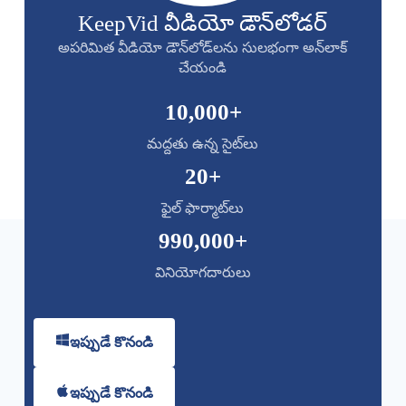
KeepVid వీడియో డౌన్‌లోడర్
అపరిమిత వీడియో డౌన్‌లోడ్‌లను సులభంగా అన్‌లాక్
చేయండి
10,000
+
మద్దతు ఉన్న సైట్‌లు
20
+
ఫైల్ ఫార్మాట్‌లు
990,000
+
వినియోగదారులు
ఇప్పుడే కొనండి
ఇప్పుడే కొనండి