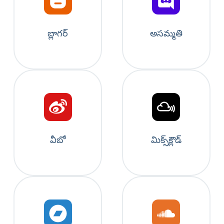
బ్లాగర్
అసమ్మతి
వీబో
మిక్స్‌క్లౌడ్