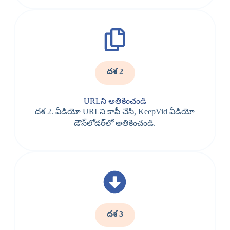
దశ 2
URLని అతికించండి
దశ 2. వీడియో URLని కాపీ చేసి, KeepVid వీడియో
డౌన్‌లోడర్‌లో అతికించండి.
దశ 3