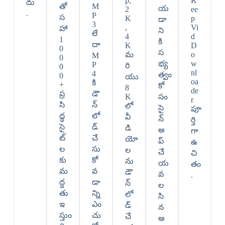
p,
K
దు
తో
M
య
2
ee
.
P
స
K
p
డా
3
,
Vi
హా
ని
లే
4
d
1
కి
దా
K
D
0
స
మ
o
M
0
భ్య
w
P
రి
0
nl
4
త్వం
0
యు
oa
కి
+
కో
8
de
ప్ర
డౌ
K
సం
r
సి
న్‌
లో
సై
పూ
ద్ధ
లో
వీ
న్
ర్తి
సై
డ్
డి
అ
గా
ట్‌
చే
యో
ప్
ఉ
ల
సు
ల
చే
చి
కు
కో
ను
య
తం
మ
వ
డౌ
వ
.
ద్ద
డా
న్‌
ల
తు
న్ని
లో
సి
ఇ
ఎం
డ్
న
స్తుం
చు
చే
అ