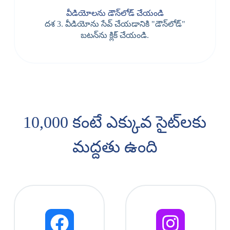
వీడియోలను డౌన్‌లోడ్ చేయండి
దశ 3. వీడియోను సేవ్ చేయడానికి "డౌన్‌లోడ్"
బటన్‌ను క్లిక్ చేయండి.
10,000 కంటే ఎక్కువ సైట్‌లకు
మద్దతు ఉంది