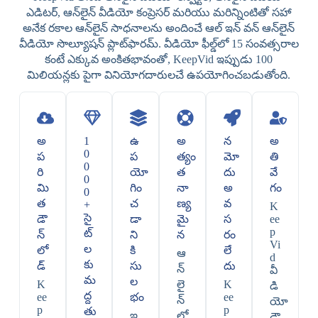
ఎడిటర్, ఆన్‌లైన్ వీడియో కంప్రెసర్ మరియు మరిన్నింటితో సహా
అనేక రకాల ఆన్‌లైన్ సాధనాలను అందించే ఆల్ ఇన్ వన్ ఆన్‌లైన్
వీడియో సొల్యూషన్ ప్లాట్‌ఫారమ్. వీడియో ఫీల్డ్‌లో 15 సంవత్సరాల
కంటే ఎక్కువ అంకితభావంతో, KeepVid ఇప్పుడు 100
మిలియన్లకు పైగా వినియోగదారులచే ఉపయోగించబడుతోంది.
అ
1
ఉ
అ
న
అ
0
ప
ప
త్యం
మో
తి
0
రి
యో
త
దు
వే
0
మి
గిం
నా
అ
గం
0
త
చ
ణ్య
వ
+
K
సై
డౌ
డా
మై
స
ee
p
ట్‌
న్‌
ని
న
రం
Vi
ల
లో
కి
లే
ఆ
d
కు
డ్
సు
దు
న్‌
వీ
మ
ల
K
లై
K
డి
ద్ద
ee
భం
ee
న్‌
యో
p
p
తు
ఇ
లో
డౌ