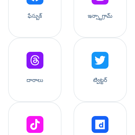
ఫేస్బుక్
ఇన్స్టాగ్రామ్
దారాలు
ట్విట్టర్