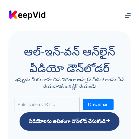
కం
టెం
ట్‌
కి
దా
ట
వే
ఆల్-ఇన్-వన్ ఆన్‌లైన్
యం
డి
వీడియో డౌన్‌లోడర్
ఇప్పుడు మీకు కావలసిన విధంగా ఆన్‌లైన్ వీడియోలను సేవ్
చేయడానికి ఒక క్లిక్ చేయండి!
Download
వీడియోలను ఉచితంగా డౌన్‌లోడ్ చేసుకోండి