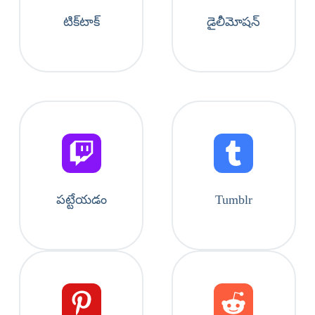
టిక్‌టాక్
డైలీమోషన్
పట్టేయడం
Tumblr