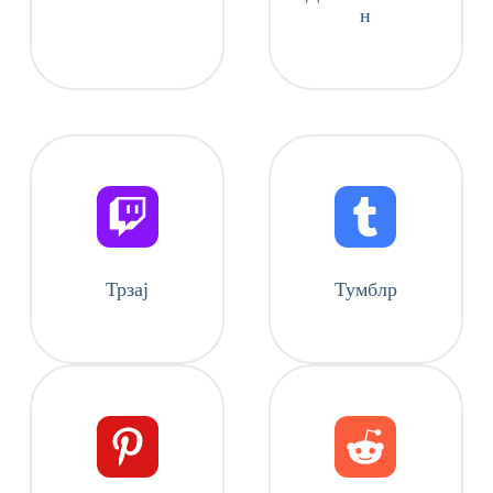
н
Трзај
Тумблр