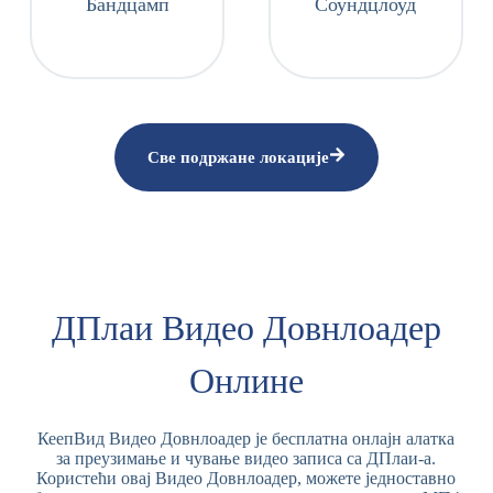
Бандцамп
Соундцлоуд
Све подржане локације
ДПлаи Видео Довнлоадер
Онлине
КеепВид Видео Довнлоадер је бесплатна онлајн алатка
за преузимање и чување видео записа са ДПлаи-а.
Користећи овај Видео Довнлоадер, можете једноставно