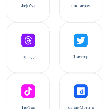
Фејсбук
инстаграм
Тхреадс
Твиттер
ТикТок
ДаилиМотито