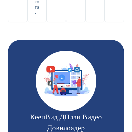
то
га
.
КеепВид ДПлаи Видео
Довнлоадер