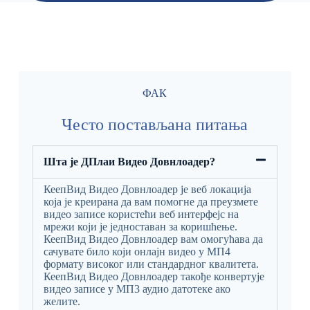
ФАК
Често постављана питања
Шта је ДПлаи Видео Довнлоадер?
КеепВид Видео Довнлоадер је веб локација
која је креирана да вам помогне да преузмете
видео записе користећи веб интерфејс на
мрежи који је једноставан за коришћење.
КеепВид Видео Довнлоадер вам омогућава да
сачувате било који онлајн видео у МП4
формату високог или стандардног квалитета.
КеепВид Видео Довнлоадер такође конвертује
видео записе у МП3 аудио датотеке ако
желите.