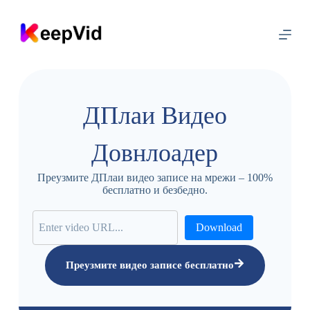
П
р
е
ђ
и
н
а
с
ДПлаи Видео
а
д
р
Довнлоадер
ж
а
ј
Преузмите ДПлаи видео записе на мрежи – 100%
бесплатно и безбедно.
Download
Преузмите видео записе бесплатно