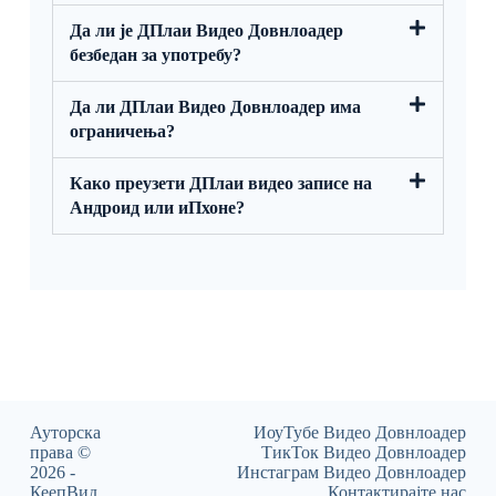
Да ли је ДПлаи Видео Довнлоадер
безбедан за употребу?
Да ли ДПлаи Видео Довнлоадер има
ограничења?
Како преузети ДПлаи видео записе на
Андроид или иПхоне?
Ауторска
ИоуТубе Видео Довнлоадер
права ©
ТикТок Видео Довнлоадер
2026 -
Инстаграм Видео Довнлоадер
КеепВид
Контактирајте нас