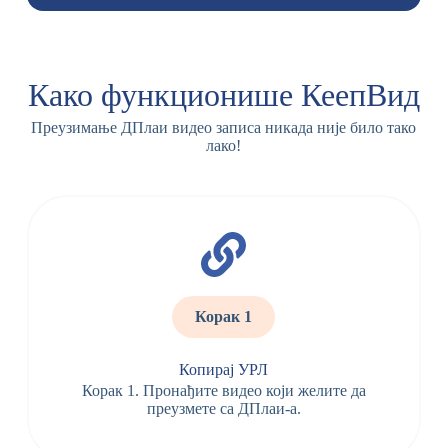
Како функционише КеепВид
Преузимање ДПлаи видео записа никада није било тако
лако!
Корак 1
Копирај УРЛ
Корак 1. Пронађите видео који желите да
преузмете са ДПлаи-а.