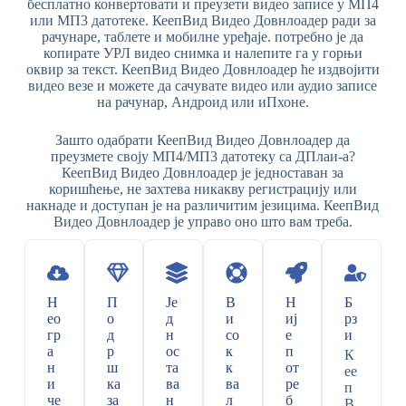
бесплатно конвертовати и преузети видео записе у МП4
или МП3 датотеке. КеепВид Видео Довнлоадер ради за
рачунаре, таблете и мобилне уређаје. потребно је да
копирате УРЛ видео снимка и налепите га у горњи
оквир за текст. КеепВид Видео Довнлоадер ће издвојити
видео везе и можете да сачувате видео или аудио записе
на рачунар, Андроид или иПхоне.
Зашто одабрати КеепВид Видео Довнлоадер да
преузмете своју МП4/МП3 датотеку са ДПлаи-а?
КеепВид Видео Довнлоадер је једноставан за
коришћење, не захтева никакву регистрацију или
накнаде и доступан је на различитим језицима. КеепВид
Видео Довнлоадер је управо оно што вам треба.
Н
П
Је
В
Н
Б
ео
о
д
и
иј
рз
гр
д
н
со
е
и
а
р
ос
к
п
К
н
ш
та
к
от
ее
и
ка
ва
ва
ре
п
че
за
н
л
б
В