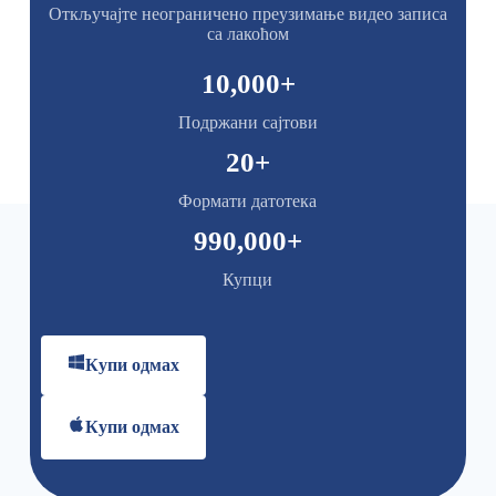
Откључајте неограничено преузимање видео записа
са лакоћом
10,000
+
Подржани сајтови
20
+
Формати датотека
990,000
+
Купци
Купи одмах
Купи одмах