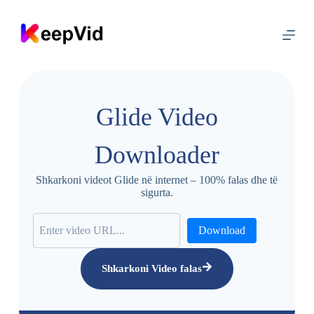
K
a
l
o
t
e
p
ë
Glide Video
r
m
b
Downloader
a
j
t
Shkarkoni videot Glide në internet – 100% falas dhe të
j
sigurta.
a
Download
Shkarkoni Video falas