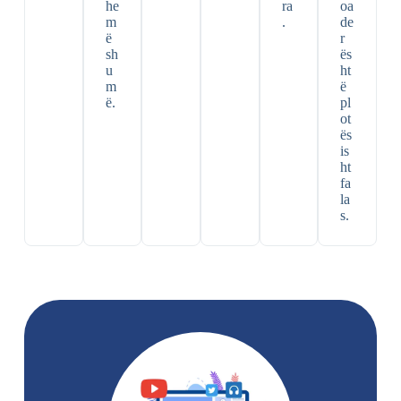
he
ra
oa
m
.
de
ë
r
sh
ës
u
ht
m
ë
ë.
pl
ot
ës
is
ht
fa
la
s.