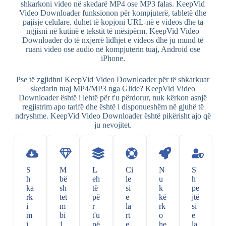
shkarkoni video në skedarë MP4 ose MP3 falas. KeepVid
Video Downloader funksionon për kompjuterë, tabletë dhe
pajisje celulare. duhet të kopjoni URL-në e videos dhe ta
ngjisni në kutinë e tekstit të mësipërm. KeepVid Video
Downloader do të nxjerrë lidhjet e videos dhe ju mund të
ruani video ose audio në kompjuterin tuaj, Android ose
iPhone.
Pse të zgjidhni KeepVid Video Downloader për të shkarkuar
skedarin tuaj MP4/MP3 nga Glide? KeepVid Video
Downloader është i lehtë për t'u përdorur, nuk kërkon asnjë
regjistrim apo tarifë dhe është i disponueshëm në gjuhë të
ndryshme. KeepVid Video Downloader është pikërisht ajo që
ju nevojitet.
S
M
L
Ci
N
S
h
bë
eh
le
u
h
ka
sh
të
si
k
pe
rk
tet
pë
e
kë
jtë
i
m
r
la
rk
si
m
bi
t'u
rt
o
e
i
1
pë
e
he
la