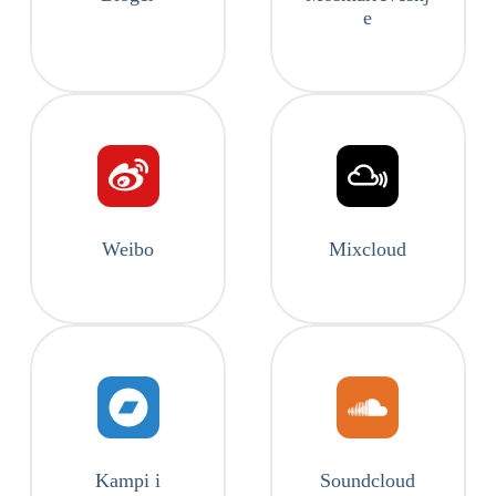
e
Weibo
Mixcloud
Kampi i
Soundcloud