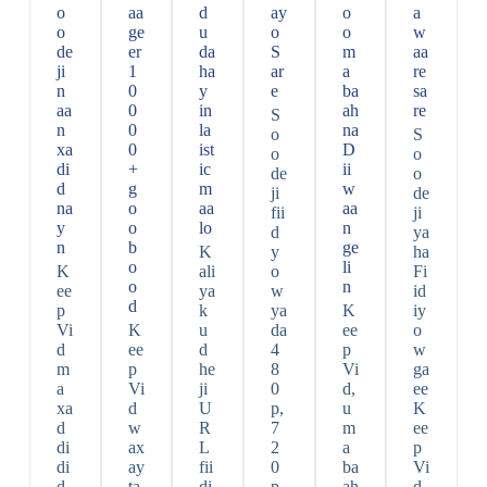
o
aa
d
ay
o
a
o
ge
u
o
o
w
de
er
da
S
m
aa
ji
1
ha
ar
a
re
n
0
y
e
ba
sa
aa
0
in
ah
re
S
n
0
la
na
o
S
xa
0
ist
D
o
o
di
+
ic
ii
de
o
d
g
m
w
ji
de
na
o
aa
aa
fii
ji
y
o
lo
n
d
ya
n
b
ge
K
y
ha
o
li
K
ali
o
Fi
o
n
ee
ya
w
id
d
p
k
ya
K
iy
Vi
K
u
da
ee
o
d
ee
d
4
p
w
m
p
he
8
Vi
ga
a
Vi
ji
0
d,
ee
xa
d
U
p,
u
K
d
w
R
7
m
ee
di
ax
L
2
a
p
di
ay
fii
0
ba
Vi
d
ta
di
p,
ah
d