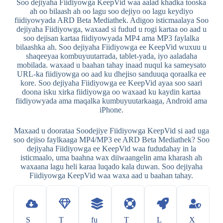
Soo dejiyaha Fiidiyowga KeepVid waa aalad khadka tooska
ah oo bilaash ah oo lagu soo dejiyo oo lagu keydiyo
fiidiyowyada ARD Beta Mediathek. Adigoo isticmaalaya Soo
dejiyaha Fiidiyowga, waxaad si fudud u rogi kartaa oo aad u
soo dejisan kartaa fiidiyowyada MP4 ama MP3 faylalka
bilaashka ah. Soo dejiyaha Fiidiyowga ee KeepVid wuxuu u
shaqeeyaa kombuyuutarrada, tablet-yada, iyo aaladaha
mobilada. waxaad u baahan tahay inaad nuqul ka sameysato
URL-ka fiidiyowga oo aad ku dhejiso sanduuqa qoraalka ee
kore. Soo dejiyaha Fiidiyowga ee KeepVid ayaa soo saari
doona isku xirka fiidiyowga oo waxaad ku kaydin kartaa
fiidiyowyada ama maqalka kumbuyuutarkaaga, Android ama
iPhone.
Maxaad u doorataa Soodejiye Fiidiyowga KeepVid si aad uga
soo dejiso faylkaaga MP4/MP3 ee ARD Beta Mediathek? Soo
dejiyaha Fiidiyowga ee KeepVid waa fududahay in la
isticmaalo, uma baahna wax diiwaangelin ama kharash ah
waxaana lagu heli karaa luqado kala duwan. Soo dejiyaha
Fiidiyowga KeepVid waa waxa aad u baahan tahay.
S
T
fu
T
L
X