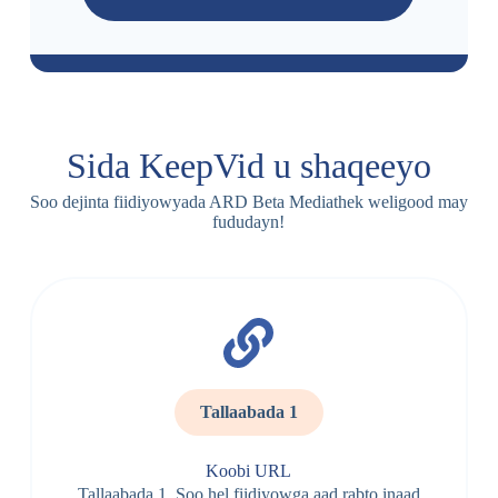
Sida KeepVid u shaqeeyo
Soo dejinta fiidiyowyada ARD Beta Mediathek weligood may
fududayn!
Tallaabada 1
Koobi URL
Tallaabada 1. Soo hel fiidiyowga aad rabto inaad