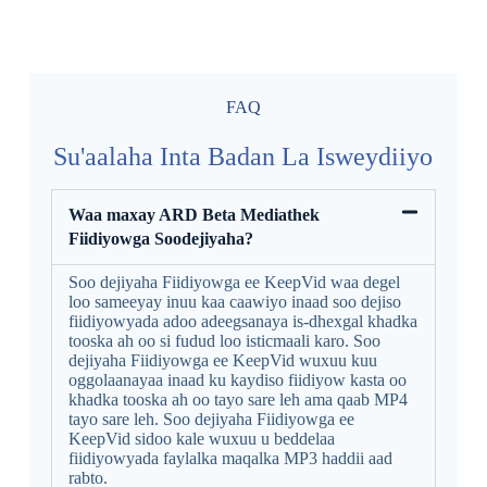
FAQ
Su'aalaha Inta Badan La Isweydiiyo
Waa maxay ARD Beta Mediathek
Fiidiyowga Soodejiyaha?
Soo dejiyaha Fiidiyowga ee KeepVid waa degel
loo sameeyay inuu kaa caawiyo inaad soo dejiso
fiidiyowyada adoo adeegsanaya is-dhexgal khadka
tooska ah oo si fudud loo isticmaali karo. Soo
dejiyaha Fiidiyowga ee KeepVid wuxuu kuu
oggolaanayaa inaad ku kaydiso fiidiyow kasta oo
khadka tooska ah oo tayo sare leh ama qaab MP4
tayo sare leh. Soo dejiyaha Fiidiyowga ee
KeepVid sidoo kale wuxuu u beddelaa
fiidiyowyada faylalka maqalka MP3 haddii aad
rabto.