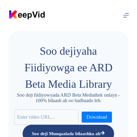
U
b
o
o
d
n
u
x
Soo dejiyaha
u
r
k
Fiidiyowga ee ARD
a
Beta Media Library
Soo deji fiidiyowyada ARD Beta Mediathek onlayn -
100% bilaash ah oo badbaado leh.
Download
Soo deji Muuqaalada bilaashka ah