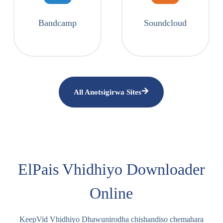
Bandcamp
Soundcloud
All Anotsigirwa Sites
ElPais Vhidhiyo Downloader
Online
KeepVid Vhidhiyo Dhawunirodha chishandiso chemahara