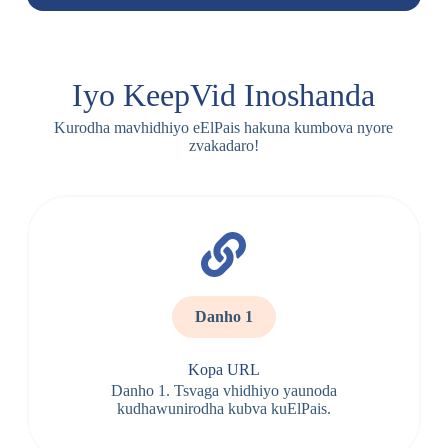
Iyo KeepVid Inoshanda
Kurodha mavhidhiyo eElPais hakuna kumbova nyore
zvakadaro!
Danho 1
Kopa URL
Danho 1. Tsvaga vhidhiyo yaunoda
kudhawunirodha kubva kuElPais.