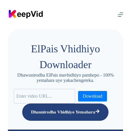
S
k
i
p
t
o
c
o
ElPais Vhidhiyo
n
t
e
Downloader
n
t
Dhawunirodha ElPais mavhidhiyo pamhepo - 100%
yemahara uye yakachengeteka.
Download
Dhaunirodha Vhidhiyo Yemahara