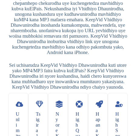
chepamhepo chekurodha uye kuchengetedza mavhidhiyo
kubva kuElPais. Nekushandisa iyi Vhidhiyo Dhaunirodha,
unogona kushandura uye kudhawunirodha mavhidhiyo
kuMP4 kana MP3 mafaera emahara. KeepVid Vhidhiyo
Dhawunirodha inoshanda kumakomputa, mahwendefa, uye
nharembozha. unofanirwa kukopa iyo URL yevhidhiyo uye
woiisa mubhokisi remavara riri pamusoro. KeepVid Vhidhiyo
Dhawunirodha inoburitsa vhidhiyo link uye unogona
kuchengetedza mavhidhiyo kana odhiyo pakombuta yako,
Android kana iPhone.
Sei uchisarudza KeepVid Vhidhiyo Dhawunirodha kuti utore
yako MP4/MP3 faira kubva kuElPais? KeepVid Vhidhiyo
Dhawunirodha iri nyore kushandisa, haidi chero kunyoreswa
kana mubhadharo uye inowanikwa mumitauro yakasiyana.
KeepVid Vhidhiyo Dhawunirodha ndiyo chaiyo yaunoda.
U
Ts
N
H
H
H
nl
ig
y
ig
ap
ig
i
ir
or
h
an
h
m
a
e
Q
a
S
ite
1
K
ua
K
pe