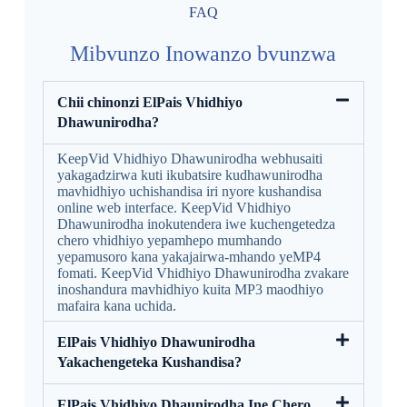
FAQ
Mibvunzo Inowanzo bvunzwa
Chii chinonzi ElPais Vhidhiyo
Dhawunirodha?
KeepVid Vhidhiyo Dhawunirodha webhusaiti
yakagadzirwa kuti ikubatsire kudhawunirodha
mavhidhiyo uchishandisa iri nyore kushandisa
online web interface. KeepVid Vhidhiyo
Dhawunirodha inokutendera iwe kuchengetedza
chero vhidhiyo yepamhepo mumhando
yepamusoro kana yakajairwa-mhando yeMP4
fomati. KeepVid Vhidhiyo Dhawunirodha zvakare
inoshandura mavhidhiyo kuita MP3 maodhiyo
mafaira kana uchida.
ElPais Vhidhiyo Dhawunirodha
Yakachengeteka Kushandisa?
ElPais Vhidhiyo Dhaunirodha Ine Chero