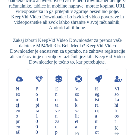
datoteke MP4 ali MP3. KeepVid Video Downloader deluje za
računalnike, tablice in mobilne naprave. morate kopirati URL
videoposnetka in ga prilepiti v zgornje besedilno polje.
KeepVid Video Downloader bo izvlekel video povezave in
videoposnetke ali zvok lahko shranite v svoj računalnik,
Android ali iPhone.
Zakaj izbrati KeepVid Video Downloader za prenos vaše
datoteke MP4/MP3 iz Bell Media? KeepVid Video
Downloader je enostaven za uporabo, ne zahteva registracije
ali stroškov in je na voljo v različnih jezikih. KeepVid Video
Downloader je točno to, kar potrebujete.
N
P
E
Vi
R
Vi
eo
o
n
so
eg
so
m
d
os
ka
ist
ka
ej
pi
ta
k
ra
hi
en
ra
ve
va
cij
tr
o
1
n
lit
a
os
pr
0
za
et
ni
t
en
0
u
a
p
K
aš
0
p
ot
Pr
ee