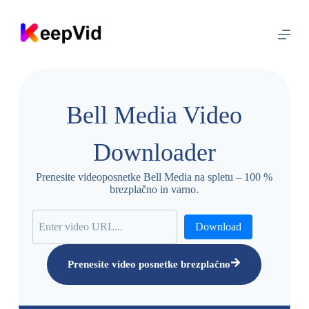
P
r
e
s
k
o
č
i
Bell Media Video
n
a
v
Downloader
s
e
b
Prenesite videoposnetke Bell Media na spletu – 100 %
i
brezplačno in varno.
n
o
Download
Prenesite video posnetke brezplačno