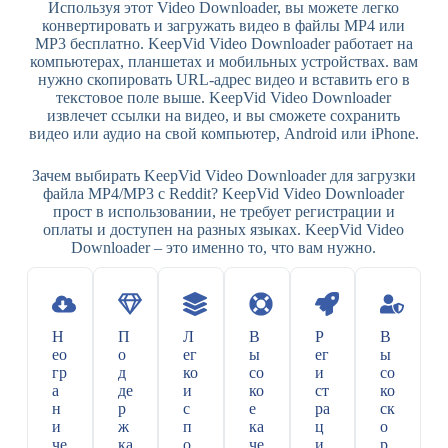
Используя этот Video Downloader, вы можете легко
конвертировать и загружать видео в файлы MP4 или
MP3 бесплатно. KeepVid Video Downloader работает на
компьютерах, планшетах и ​​мобильных устройствах. вам
нужно скопировать URL-адрес видео и вставить его в
текстовое поле выше. KeepVid Video Downloader
извлечет ссылки на видео, и вы сможете сохранить
видео или аудио на свой компьютер, Android или iPhone.
Зачем выбирать KeepVid Video Downloader для загрузки
файла MP4/MP3 с Reddit? KeepVid Video Downloader
прост в использовании, не требует регистрации и
оплаты и доступен на разных языках. KeepVid Video
Downloader – это именно то, что вам нужно.
Н
П
Л
В
Р
В
ео
о
ег
ы
ег
ы
гр
д
ко
со
и
со
а
де
и
ко
ст
ко
н
р
с
е
ра
ск
и
ж
п
ка
ц
о
че
ка
о
че
и
р