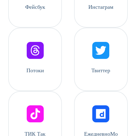
Фейсбук
Инстаграм
Потоки
Твиттер
ТИК Так
ЕжедневноMo