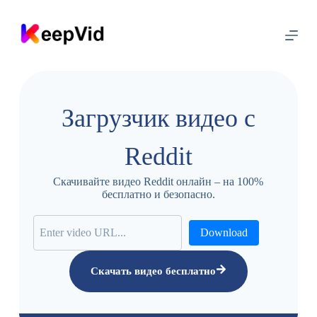
п
е
р
е
й
т
и
к
Загрузчик видео с
с
о
д
Reddit
е
р
ж
Скачивайте видео Reddit онлайн – на 100%
а
бесплатно и безопасно.
н
и
ю
Download
Скачать видео бесплатно