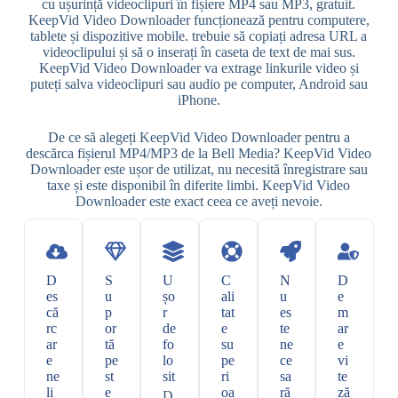
cu ușurință videoclipuri în fișiere MP4 sau MP3, gratuit.
KeepVid Video Downloader funcționează pentru computere,
tablete și dispozitive mobile. trebuie să copiați adresa URL a
videoclipului și să o inserați în caseta de text de mai sus.
KeepVid Video Downloader va extrage linkurile video și
puteți salva videoclipuri sau audio pe computer, Android sau
iPhone.
De ce să alegeți KeepVid Video Downloader pentru a
descărca fișierul MP4/MP3 de la Bell Media? KeepVid Video
Downloader este ușor de utilizat, nu necesită înregistrare sau
taxe și este disponibil în diferite limbi. KeepVid Video
Downloader este exact ceea ce aveți nevoie.
D
S
U
C
N
D
es
u
șo
ali
u
e
că
p
r
tat
es
m
rc
or
de
e
te
ar
ar
tă
fo
su
ne
e
e
pe
lo
pe
ce
vi
ne
st
sit
ri
sa
te
li
e
oa
ră
ză
D