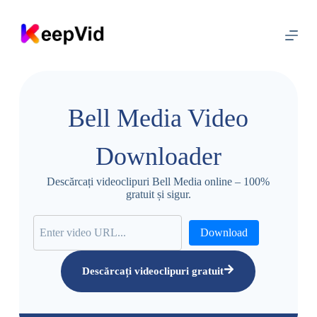
S
a
r
i
l
a
c
o
Bell Media Video
n
ț
i
Downloader
n
u
t
Descărcați videoclipuri Bell Media online – 100%
gratuit și sigur.
Download
Descărcați videoclipuri gratuit