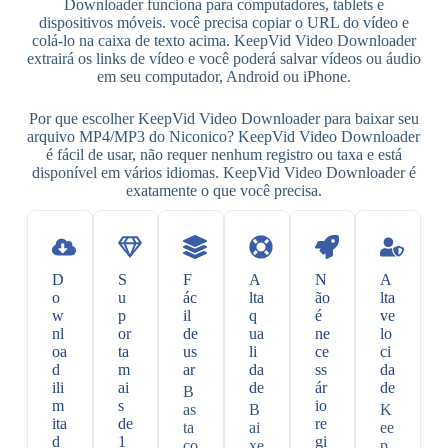
Downloader funciona para computadores, tablets e
dispositivos móveis. você precisa copiar o URL do vídeo e
colá-lo na caixa de texto acima. KeepVid Video Downloader
extrairá os links de vídeo e você poderá salvar vídeos ou áudio
em seu computador, Android ou iPhone.
Por que escolher KeepVid Video Downloader para baixar seu
arquivo MP4/MP3 do Niconico? KeepVid Video Downloader
é fácil de usar, não requer nenhum registro ou taxa e está
disponível em vários idiomas. KeepVid Video Downloader é
exatamente o que você precisa.
D
S
F
A
N
A
o
u
ác
lta
ão
lta
w
p
il
q
é
ve
nl
or
de
ua
ne
lo
oa
ta
us
li
ce
ci
d
m
ar
da
ss
da
ili
ai
de
ár
de
B
m
s
io
as
B
K
ita
de
re
ta
ai
ee
d
1
gi
co
xe
p