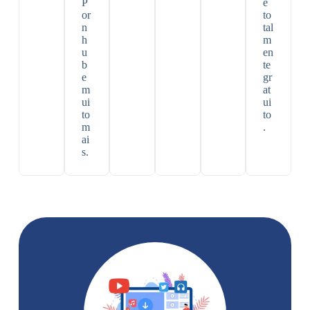
P
é
or
to
n
tal
h
m
u
en
b
te
e
gr
m
at
ui
ui
to
to
m
.
ai
s.