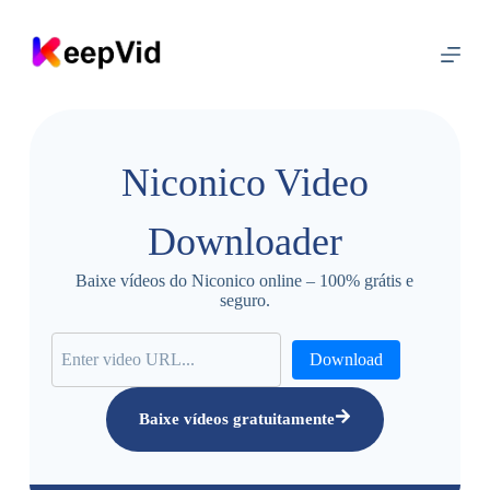
I
r
p
a
r
a
o
c
Niconico Video
o
n
t
Downloader
e
ú
d
Baixe vídeos do Niconico online – 100% grátis e
o
seguro.
Download
Baixe vídeos gratuitamente