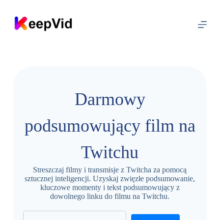
P
r
z
e
j
d
ź
d
o
t
Darmowy
r
e
ś
podsumowujący film na
c
i
Twitchu
Streszczaj filmy i transmisje z Twitcha za pomocą
sztucznej inteligencji. Uzyskaj zwięzłe podsumowanie,
kluczowe momenty i tekst podsumowujący z
dowolnego linku do filmu na Twitchu.