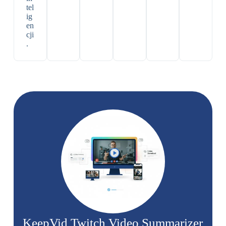
tel
ig
en
cji
.
KeepVid Twitch Video Summarizer