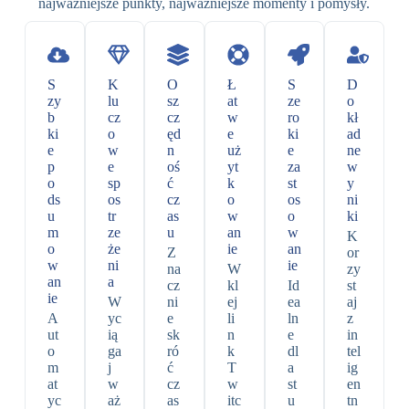
najważniejsze punkty, najważniejsze momenty i pomysły.
S
K
O
Ł
S
D
zy
lu
sz
at
ze
o
b
cz
cz
w
ro
kł
ki
o
ęd
e
ki
ad
e
w
n
uż
e
ne
p
e
oś
yt
za
w
o
sp
ć
k
st
y
ds
os
cz
o
os
ni
u
tr
as
w
o
ki
m
ze
u
an
w
K
o
że
ie
an
Z
or
w
ni
ie
na
W
zy
an
a
cz
kl
Id
st
ie
W
ni
ej
ea
aj
A
yc
e
li
ln
z
ut
ią
sk
n
e
in
o
ga
ró
k
dl
tel
m
j
ć
T
a
ig
at
w
cz
w
st
en
yc
aż
as
itc
u
tn