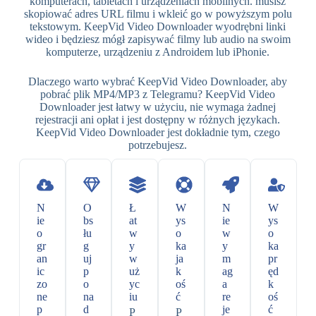
komputerach, tabletach i urządzeniach mobilnych. musisz
skopiować adres URL filmu i wkleić go w powyższym polu
tekstowym. KeepVid Video Downloader wyodrębni linki
wideo i będziesz mógł zapisywać filmy lub audio na swoim
komputerze, urządzeniu z Androidem lub iPhonie.
Dlaczego warto wybrać KeepVid Video Downloader, aby
pobrać plik MP4/MP3 z Telegramu? KeepVid Video
Downloader jest łatwy w użyciu, nie wymaga żadnej
rejestracji ani opłat i jest dostępny w różnych językach.
KeepVid Video Downloader jest dokładnie tym, czego
potrzebujesz.
N
O
Ł
W
N
W
ie
bs
at
ys
ie
ys
o
łu
w
o
w
o
gr
g
y
ka
y
ka
an
uj
w
ja
m
pr
ic
p
uż
k
ag
ęd
zo
o
yc
oś
a
k
ne
na
iu
ć
re
oś
p
d
je
ć
P
P