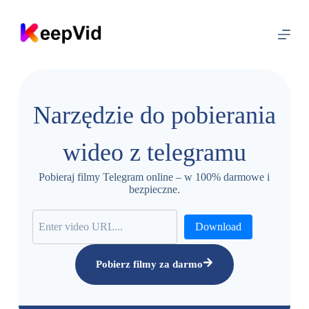
P
r
z
e
j
d
ź
d
Narzędzie do pobierania
o
t
r
wideo z telegramu
e
ś
c
Pobieraj filmy Telegram online – w 100% darmowe i
i
bezpieczne.
Download
Pobierz filmy za darmo