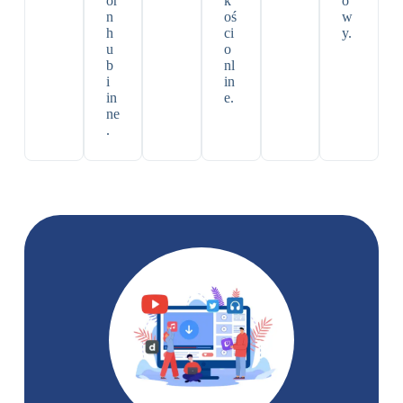
or
k
o
n
oś
w
h
ci
y.
u
o
b
nl
i
in
in
e.
ne
.