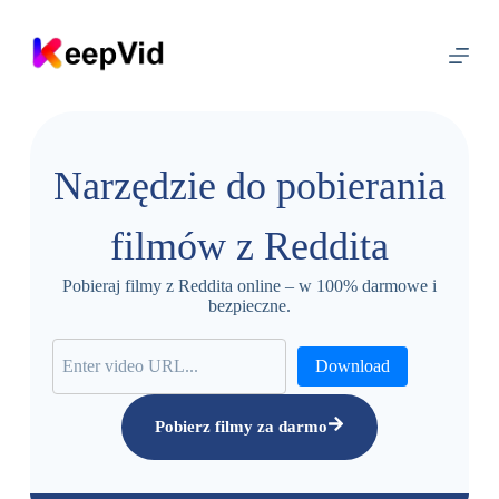
P
r
z
e
j
d
ź
d
Narzędzie do pobierania
o
t
r
filmów z Reddita
e
ś
c
Pobieraj filmy z Reddita online – w 100% darmowe i
i
bezpieczne.
Download
Pobierz filmy za darmo