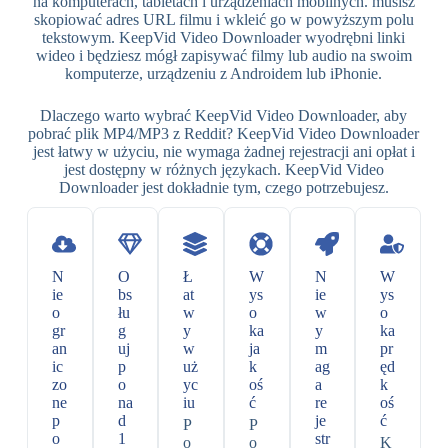
na komputerach, tabletach i urządzeniach mobilnych. musisz
skopiować adres URL filmu i wkleić go w powyższym polu
tekstowym. KeepVid Video Downloader wyodrębni linki
wideo i będziesz mógł zapisywać filmy lub audio na swoim
komputerze, urządzeniu z Androidem lub iPhonie.
Dlaczego warto wybrać KeepVid Video Downloader, aby
pobrać plik MP4/MP3 z Reddit? KeepVid Video Downloader
jest łatwy w użyciu, nie wymaga żadnej rejestracji ani opłat i
jest dostępny w różnych językach. KeepVid Video
Downloader jest dokładnie tym, czego potrzebujesz.
N
O
Ł
W
N
W
ie
bs
at
ys
ie
ys
o
łu
w
o
w
o
gr
g
y
ka
y
ka
an
uj
w
ja
m
pr
ic
p
uż
k
ag
ęd
zo
o
yc
oś
a
k
ne
na
iu
ć
re
oś
p
d
je
ć
P
P
o
1
str
o
o
K