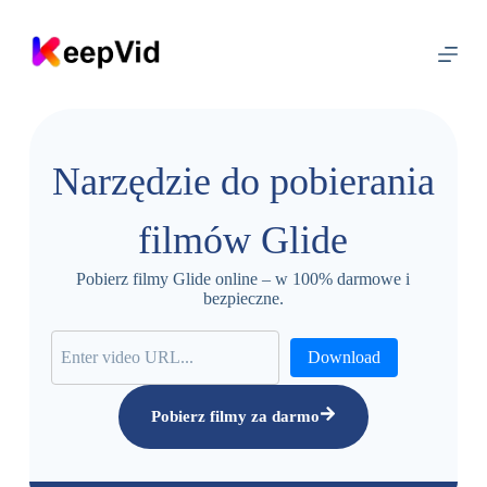
P
r
z
e
j
d
ź
d
Narzędzie do pobierania
o
t
r
filmów Glide
e
ś
c
Pobierz filmy Glide online – w 100% darmowe i
i
bezpieczne.
Download
Pobierz filmy za darmo