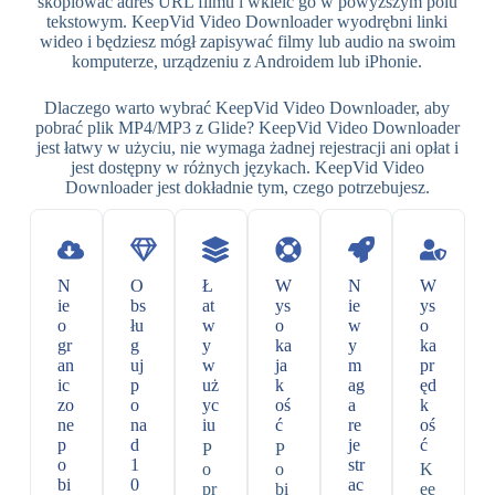
skopiować adres URL filmu i wkleić go w powyższym polu
tekstowym. KeepVid Video Downloader wyodrębni linki
wideo i będziesz mógł zapisywać filmy lub audio na swoim
komputerze, urządzeniu z Androidem lub iPhonie.
Dlaczego warto wybrać KeepVid Video Downloader, aby
pobrać plik MP4/MP3 z Glide? KeepVid Video Downloader
jest łatwy w użyciu, nie wymaga żadnej rejestracji ani opłat i
jest dostępny w różnych językach. KeepVid Video
Downloader jest dokładnie tym, czego potrzebujesz.
N
O
Ł
W
N
W
ie
bs
at
ys
ie
ys
o
łu
w
o
w
o
gr
g
y
ka
y
ka
an
uj
w
ja
m
pr
ic
p
uż
k
ag
ęd
zo
o
yc
oś
a
k
ne
na
iu
ć
re
oś
p
d
je
ć
P
P
o
1
str
o
o
K
bi
0
ac
pr
bi
ee